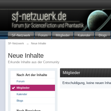
SF-Netzwerk
Forum
Mitglieder
Kalender
Blogs
SF-Netzwerk
→
Neue Inhalte
Neue Inhalte
Erkunde Inhalte aus der Community
Mitglieder
Nach Art der Inhalte
Forum
Entschuldigung, keine neuen Inha
Mitglieder
Kalender
Blogs
Nach Bereichen