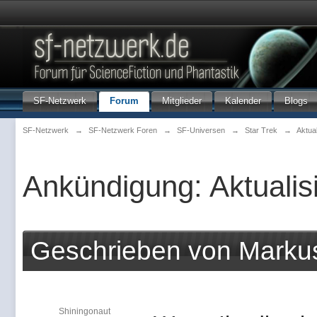
SF-Netzwerk
Forum
Mitglieder
Kalender
Blogs
SF-Netzwerk
→
SF-Netzwerk Foren
→
SF-Universen
→
Star Trek
→
Aktua
Ankündigung: Aktualis
Geschrieben von Marku
Shiningonaut