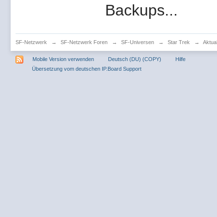
Backups...
SF-Netzwerk
→
SF-Netzwerk Foren
→
SF-Universen
→
Star Trek
→
Aktua
Mobile Version verwenden
Deutsch (DU) (COPY)
Hilfe
Übersetzung vom deutschen IP.Board Support