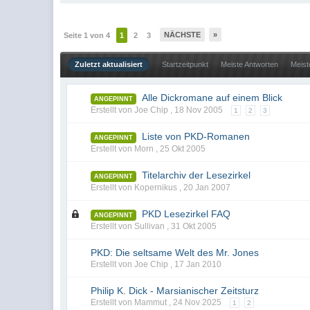
NÄCHSTE
»
Seite 1 von 4
1
2
3
Zuletzt aktualisiert
Startzeitpunkt
Meiste Antworten
Meist
Alle Dickromane auf einem Blick
ANGEPINNT
Erstellt von Joe Chip ,
18 Nov 2005
1
2
3
Liste von PKD-Romanen
ANGEPINNT
Erstellt von Morn ,
25 Okt 2005
Titelarchiv der Lesezirkel
ANGEPINNT
Erstellt von Kopernikus ,
20 Jan 2007
PKD Lesezirkel FAQ
ANGEPINNT
Erstellt von Sullivan ,
31 Okt 2005
PKD: Die seltsame Welt des Mr. Jones
Erstellt von Joe Chip ,
17 Jan 2010
Philip K. Dick - Marsianischer Zeitsturz
Erstellt von Mammut ,
24 Nov 2025
1
2