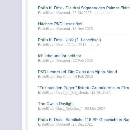
Philip K. Dick - Die drei Stigmata des Palmer Eldri
Erstellt von Mammut ,
28 Okt 2025
1
2
3
Nächste PKD Lesezirkel
Erstellt von Mammut ,
18 Nov 2025
Philip K. Dick - Ubik (2. Lesezirkel)
Erstellt von Morn ,
11 Jan 2012
1
2
Ich lebe und ihr seid tot
Erstellt von Dreamer ,
22 Feb 2025
PKD Lesezirkel: Die Clans des Alpha-Mond
Erstellt von Joe Chip ,
14 Feb 2010
"Zeit aus den Fugen" lieferte Grundidee zum Fil
Erstellt von head_in_the_clouds ,
12 Okt 2024
The Owl in Daylight
Erstellt von Gast_Nebulus_* ,
03 Mär 2024
Philip K. Dick - Sämtliche 118 SF-Geschichten Ba
Erstellt von Mammut ,
27 Dez 2021