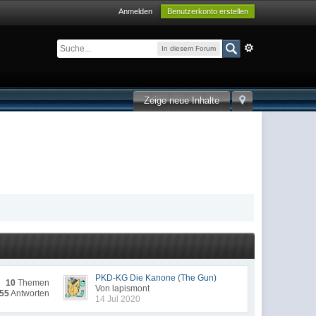
Anmelden
Benutzerkonto erstellen
In diesem Forum
Zeige neue Inhalte
PKD-KG Die Kanone (The Gun)
10
Themen
Von lapismont
55
Antworten
14 Jul 2020