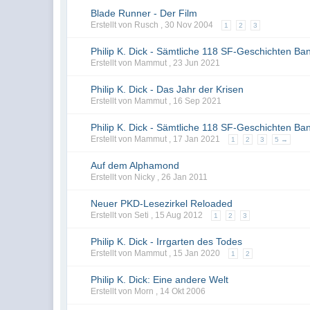
Blade Runner - Der Film
Erstellt von Rusch ,
30 Nov 2004
1
2
3
Philip K. Dick - Sämtliche 118 SF-Geschichten Ba
Erstellt von Mammut ,
23 Jun 2021
Philip K. Dick - Das Jahr der Krisen
Erstellt von Mammut ,
16 Sep 2021
Philip K. Dick - Sämtliche 118 SF-Geschichten Ba
Erstellt von Mammut ,
17 Jan 2021
1
2
3
5 →
Auf dem Alphamond
Erstellt von Nicky ,
26 Jan 2011
Neuer PKD-Lesezirkel Reloaded
Erstellt von Seti ,
15 Aug 2012
1
2
3
Philip K. Dick - Irrgarten des Todes
Erstellt von Mammut ,
15 Jan 2020
1
2
Philip K. Dick: Eine andere Welt
Erstellt von Morn ,
14 Okt 2006