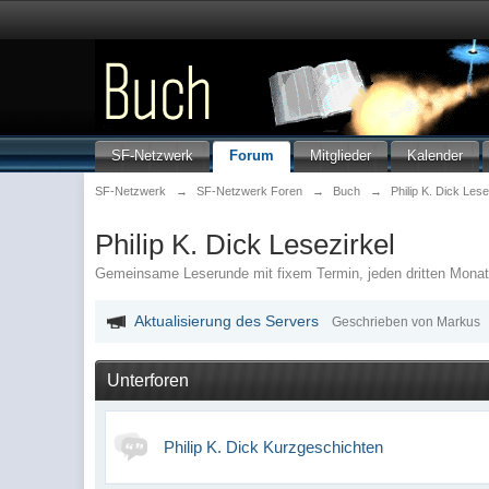
SF-Netzwerk
Forum
Mitglieder
Kalender
SF-Netzwerk
→
SF-Netzwerk Foren
→
Buch
→
Philip K. Dick Lese
Philip K. Dick Lesezirkel
Gemeinsame Leserunde mit fixem Termin, jeden dritten Monat
Aktualisierung des Servers
Geschrieben von Markus
Unterforen
Philip K. Dick Kurzgeschichten