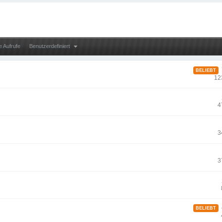
e Aufrufe
Benutzerdefiniert
7
BELIEBT
12
4
3
3
4
BELIEBT