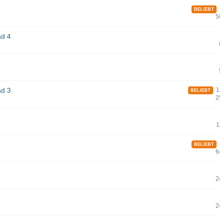
7
BELIEBT
5
nd 4
nd 3
12
BELIEBT
2
1
8
BELIEBT
6
2
2