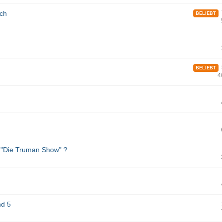
tch
7
BELIEBT
5
BELIEBT
4
m "Die Truman Show" ?
nd 5