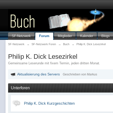
SF-Netzwerk
Forum
Mitglieder
Kalender
Blogs
SF-Netzwerk
→
SF-Netzwerk Foren
→
Buch
→
Philip K. Dick Lesezirkel
Philip K. Dick Lesezirkel
Gemeinsame Leserunde mit fixem Termin, jeden dritten Monat.
Aktualisierung des Servers
Geschrieben von Markus
Unterforen
Philip K. Dick Kurzgeschichten