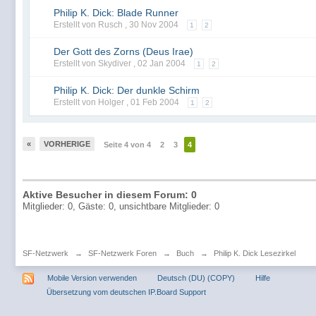
Philip K. Dick: Blade Runner
Erstellt von Rusch ,
30 Nov 2004
1
2
Der Gott des Zorns (Deus Irae)
Erstellt von Skydiver ,
02 Jan 2004
1
2
Philip K. Dick: Der dunkle Schirm
Erstellt von Holger ,
01 Feb 2004
1
2
«
VORHERIGE
Seite 4 von 4
2
3
4
Aktive Besucher in diesem Forum: 0
Mitglieder: 0, Gäste: 0, unsichtbare Mitglieder: 0
SF-Netzwerk
→
SF-Netzwerk Foren
→
Buch
→
Philip K. Dick Lesezirkel
Mobile Version verwenden
Deutsch (DU) (COPY)
Hilfe
Übersetzung vom deutschen IP.Board Support