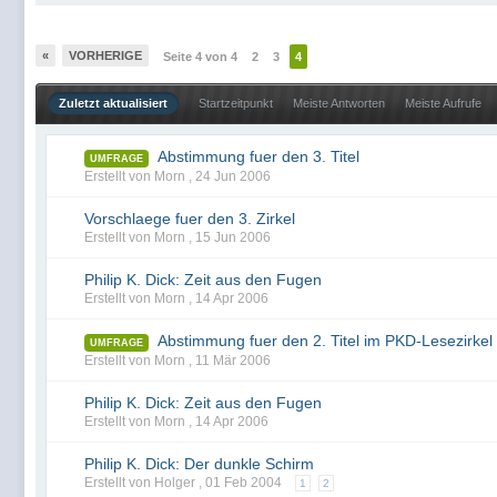
«
VORHERIGE
Seite 4 von 4
2
3
4
Zuletzt aktualisiert
Startzeitpunkt
Meiste Antworten
Meiste Aufrufe
Abstimmung fuer den 3. Titel
UMFRAGE
Erstellt von Morn ,
24 Jun 2006
Vorschlaege fuer den 3. Zirkel
Erstellt von Morn ,
15 Jun 2006
Philip K. Dick: Zeit aus den Fugen
Erstellt von Morn ,
14 Apr 2006
Abstimmung fuer den 2. Titel im PKD-Lesezirkel
UMFRAGE
Erstellt von Morn ,
11 Mär 2006
Philip K. Dick: Zeit aus den Fugen
Erstellt von Morn ,
14 Apr 2006
Philip K. Dick: Der dunkle Schirm
Erstellt von Holger ,
01 Feb 2004
1
2