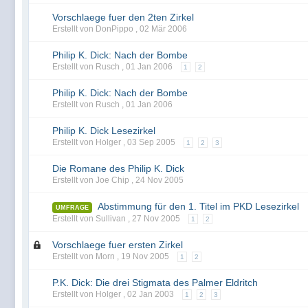
Vorschlaege fuer den 2ten Zirkel
Erstellt von DonPippo ,
02 Mär 2006
Philip K. Dick: Nach der Bombe
Erstellt von Rusch ,
01 Jan 2006
1
2
Philip K. Dick: Nach der Bombe
Erstellt von Rusch ,
01 Jan 2006
Philip K. Dick Lesezirkel
Erstellt von Holger ,
03 Sep 2005
1
2
3
Die Romane des Philip K. Dick
Erstellt von Joe Chip ,
24 Nov 2005
Abstimmung für den 1. Titel im PKD Lesezirkel
UMFRAGE
Erstellt von Sullivan ,
27 Nov 2005
1
2
Vorschlaege fuer ersten Zirkel
Erstellt von Morn ,
19 Nov 2005
1
2
P.K. Dick: Die drei Stigmata des Palmer Eldritch
Erstellt von Holger ,
02 Jan 2003
1
2
3