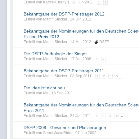
Erstellt von Kaffee-Charly † ,
28 Jun 2011
1
2
Bekanntgabe der DSFP-Preisträger 2012
Erstellt von Martin Stricker ,
24 Jun 2012
Bekanntgabe der Nominierungen für den Deutschen Scien
Fiction-Preis 2012
Erstellt von Martin Stricker ,
14 Mai 2012
DSFP
Die DSFP-Anthologie der Sieger
Erstellt von Martin Stricker ,
17 Jan 2008
1
2
Bekanntgabe der DSFP-Preisträger 2011
Erstellt von Martin Stricker ,
08 Sep 2011
1
2
3
5 →
Die Idee ist nicht neu
Erstellt von My. ,
16 Sep 2011
Bekanntgabe der Nominierungen für den Deutschen Scienc
Preis 2011
Erstellt von Martin Stricker ,
24 Jun 2011
1
2
3
12 →
DSFP 2009 - Gewinner und Platzierungen
Erstellt von ShockWaveRider ,
07 Jun 2009