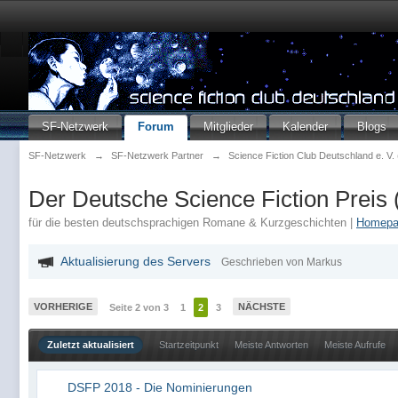
SF-Netzwerk
Forum
Mitglieder
Kalender
Blogs
SF-Netzwerk
→
SF-Netzwerk Partner
→
Science Fiction Club Deutschland e. V
Der Deutsche Science Fiction Preis
für die besten deutschsprachigen Romane & Kurzgeschichten |
Homepa
Aktualisierung des Servers
Geschrieben von Markus
VORHERIGE
NÄCHSTE
Seite 2 von 3
1
2
3
Zuletzt aktualisiert
Startzeitpunkt
Meiste Antworten
Meiste Aufrufe
DSFP 2018 - Die Nominierungen