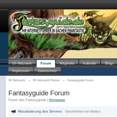
SF-Netzwerk
Forum
Mitglieder
Kalender
Blogs
Impressum
Datenschutz
SF-Netzwerk
→
SF-Netzwerk Partner
→
Fantasyguide Forum
Fantasyguide Forum
Forum des Fantasyguide |
Homepage
Aktualisierung des Servers
Geschrieben von Markus