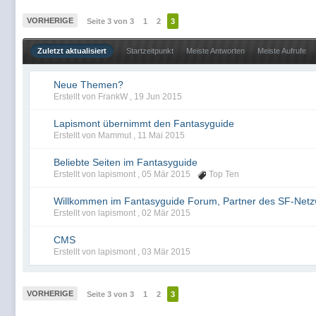
VORHERIGE
Seite 3 von 3
1
2
3
Zuletzt aktualisiert
Startzeitpunkt
Meiste Antworten
Meiste Aufrufe
Neue Themen?
Erstellt von FrankW ,
19 Jun 2015
Lapismont übernimmt den Fantasyguide
Erstellt von Mammut ,
11 Mai 2015
Beliebte Seiten im Fantasyguide
Erstellt von lapismont ,
05 Mär 2015
Top Ten
Willkommen im Fantasyguide Forum, Partner des SF-Net
Erstellt von lapismont ,
02 Mär 2015
CMS
Erstellt von lapismont ,
03 Mär 2015
VORHERIGE
Seite 3 von 3
1
2
3