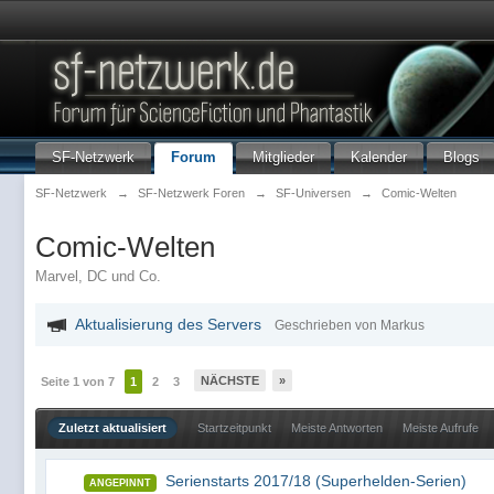
SF-Netzwerk
Forum
Mitglieder
Kalender
Blogs
SF-Netzwerk
→
SF-Netzwerk Foren
→
SF-Universen
→
Comic-Welten
Comic-Welten
Marvel, DC und Co.
Aktualisierung des Servers
Geschrieben von Markus
NÄCHSTE
»
Seite 1 von 7
1
2
3
Zuletzt aktualisiert
Startzeitpunkt
Meiste Antworten
Meiste Aufrufe
Serienstarts 2017/18 (Superhelden-Serien)
ANGEPINNT