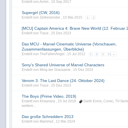
Erstellt von Armin ,
10 Sep 2017
Supergirl (CW, 2016)
Erstellt von Zeitreisender ,
15 Mai 2015
1
2
[MCU] Captain America 4: Brave New World (12. Februar 
Erstellt von Trace ,
25 Dez 2023
Das MCU - Marvel Cinematic Universe (Vorschauen,
Zusammenfassungen, Überblicke)
Erstellt von TheFallenAngel ,
15 Jul 2012
1
2
3
21 →
Sony’s Shared Universe of Marvel Characters
Erstellt von Ming der Grausame ,
15 Dez 2024
Venom 3: The Last Dance (24. Oktober 2024)
Erstellt von Trace ,
25 Dez 2023
The Boys (Prime Video, 2019)
Erstellt von Khaanara ,
23 Jul 2019
Garth Ennis
,
Comic
,
TV-Seri
weitere...
Das große Schreddern 2013
Erstellt von Mammut ,
12 Mai 2024