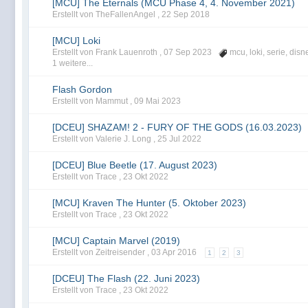
[MCU] The Eternals (MCU Phase 4, 4. November 2021)
Erstellt von TheFallenAngel ,
22 Sep 2018
[MCU] Loki
Erstellt von Frank Lauenroth ,
07 Sep 2023
mcu
,
loki
,
serie
,
disn
1 weitere...
Flash Gordon
Erstellt von Mammut ,
09 Mai 2023
[DCEU] SHAZAM! 2 - FURY OF THE GODS (16.03.2023)
Erstellt von Valerie J. Long ,
25 Jul 2022
[DCEU] Blue Beetle (17. August 2023)
Erstellt von Trace ,
23 Okt 2022
[MCU] Kraven The Hunter (5. Oktober 2023)
Erstellt von Trace ,
23 Okt 2022
[MCU] Captain Marvel (2019)
Erstellt von Zeitreisender ,
03 Apr 2016
1
2
3
[DCEU] The Flash (22. Juni 2023)
Erstellt von Trace ,
23 Okt 2022