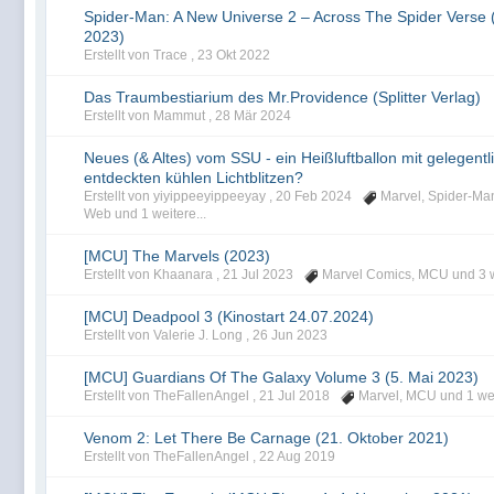
Spider-Man: A New Universe 2 – Across The Spider Verse (
2023)
Erstellt von Trace ,
23 Okt 2022
Das Traumbestiarium des Mr.Providence (Splitter Verlag)
Erstellt von Mammut ,
28 Mär 2024
Neues (& Altes) vom SSU - ein Heißluftballon mit gelegentl
entdeckten kühlen Lichtblitzen?
Erstellt von yiyippeeyippeeyay ,
20 Feb 2024
Marvel
,
Spider-Ma
Web
und 1 weitere...
[MCU] The Marvels (2023)
Erstellt von Khaanara ,
21 Jul 2023
Marvel Comics
,
MCU
und 3 w
[MCU] Deadpool 3 (Kinostart 24.07.2024)
Erstellt von Valerie J. Long ,
26 Jun 2023
[MCU] Guardians Of The Galaxy Volume 3 (5. Mai 2023)
Erstellt von TheFallenAngel ,
21 Jul 2018
Marvel
,
MCU
und 1 wei
Venom 2: Let There Be Carnage (21. Oktober 2021)
Erstellt von TheFallenAngel ,
22 Aug 2019