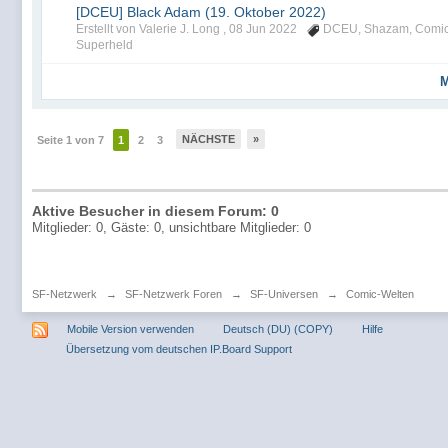
[DCEU] Black Adam (19. Oktober 2022)
Erstellt von Valerie J. Long ,
08 Jun 2022
DCEU
,
Shazam
,
Comi
Superheld
M
NÄCHSTE
»
Seite 1 von 7
1
2
3
Aktive Besucher in diesem Forum: 0
Mitglieder: 0, Gäste: 0, unsichtbare Mitglieder: 0
SF-Netzwerk
→
SF-Netzwerk Foren
→
SF-Universen
→
Comic-Welten
Mobile Version verwenden
Deutsch (DU) (COPY)
Hilfe
Übersetzung vom deutschen IP.Board Support