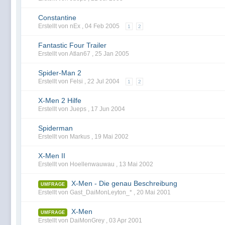
Constantine
Erstellt von nEx ,
04 Feb 2005
1
2
Fantastic Four Trailer
Erstellt von Atlan67 ,
25 Jan 2005
Spider-Man 2
Erstellt von Felsi ,
22 Jul 2004
1
2
X-Men 2 Hilfe
Erstellt von Jueps ,
17 Jun 2004
Spiderman
Erstellt von Markus ,
19 Mai 2002
X-Men II
Erstellt von Hoellenwauwau ,
13 Mai 2002
X-Men - Die genau Beschreibung
UMFRAGE
Erstellt von Gast_DaiMonLeyton_* ,
20 Mai 2001
X-Men
UMFRAGE
Erstellt von DaiMonGrey ,
03 Apr 2001