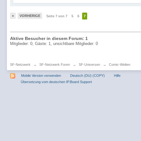
«
VORHERIGE
Seite 7 von 7
5
6
7
Aktive Besucher in diesem Forum: 1
Mitglieder: 0, Gäste: 1, unsichtbare Mitglieder: 0
SF-Netzwerk
→
SF-Netzwerk Foren
→
SF-Universen
→
Comic-Welten
Mobile Version verwenden
Deutsch (DU) (COPY)
Hilfe
Übersetzung vom deutschen IP.Board Support