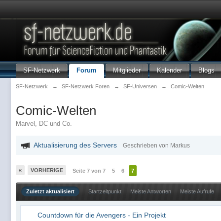
SF-Netzwerk
Forum
Mitglieder
Kalender
Blogs
SF-Netzwerk
→
SF-Netzwerk Foren
→
SF-Universen
→
Comic-Welten
Comic-Welten
Marvel, DC und Co.
Aktualisierung des Servers
Geschrieben von Markus
«
VORHERIGE
Seite 7 von 7
5
6
7
Zuletzt aktualisiert
Startzeitpunkt
Meiste Antworten
Meiste Aufrufe
Countdown für die Avengers - Ein Projekt