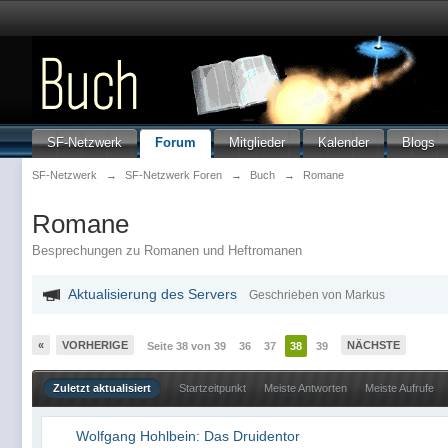
SF-Netzwerk
Forum
Mitglieder
Kalender
Blogs
SF-Netzwerk
→
SF-Netzwerk Foren
→
Buch
→
Romane
Romane
Besprechungen zu Romanen und Heftromanen
Aktualisierung des Servers
Geschrieben von Markus
«
VORHERIGE
NÄCHSTE
Seite 38 von 39
36
37
38
39
Zuletzt aktualisiert
Startzeitpunkt
Meiste Antworten
Meiste Aufrufe
Wolfgang Hohlbein: Das Druidentor