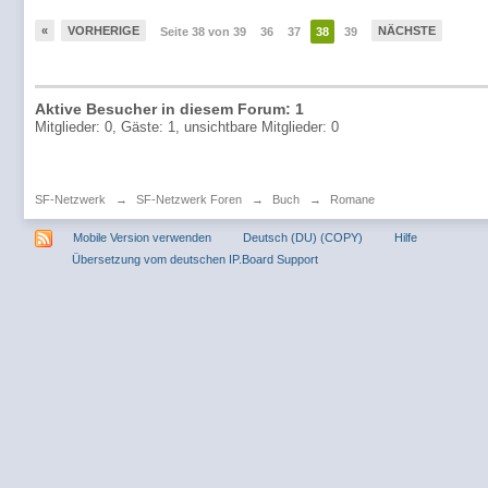
«
VORHERIGE
NÄCHSTE
Seite 38 von 39
36
37
38
39
Aktive Besucher in diesem Forum: 1
Mitglieder: 0, Gäste: 1, unsichtbare Mitglieder: 0
SF-Netzwerk
→
SF-Netzwerk Foren
→
Buch
→
Romane
Mobile Version verwenden
Deutsch (DU) (COPY)
Hilfe
Übersetzung vom deutschen IP.Board Support