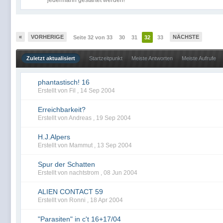
jedermann gestartet werden!
«
VORHERIGE
NÄCHSTE
Seite 32 von 33
30
31
32
33
Zuletzt aktualisiert
Startzeitpunkt
Meiste Antworten
Meiste Aufrufe
phantastisch! 16
Erstellt von Fil ,
14 Sep 2004
Erreichbarkeit?
Erstellt von Andreas ,
19 Sep 2004
H.J.Alpers
Erstellt von Mammut ,
13 Sep 2004
Spur der Schatten
Erstellt von nachtstrom ,
08 Jun 2004
ALIEN CONTACT 59
Erstellt von Ronni ,
18 Apr 2004
"Parasiten" in c't 16+17/04