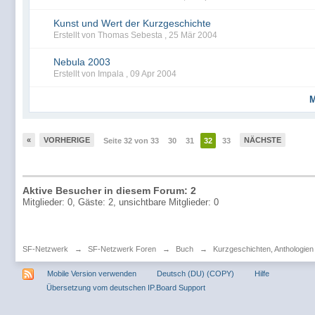
Kunst und Wert der Kurzgeschichte
Erstellt von Thomas Sebesta ,
25 Mär 2004
Nebula 2003
Erstellt von Impala ,
09 Apr 2004
M
«
VORHERIGE
NÄCHSTE
Seite 32 von 33
30
31
32
33
Aktive Besucher in diesem Forum: 2
Mitglieder: 0, Gäste: 2, unsichtbare Mitglieder: 0
SF-Netzwerk
→
SF-Netzwerk Foren
→
Buch
→
Kurzgeschichten, Anthologie
Mobile Version verwenden
Deutsch (DU) (COPY)
Hilfe
Übersetzung vom deutschen IP.Board Support