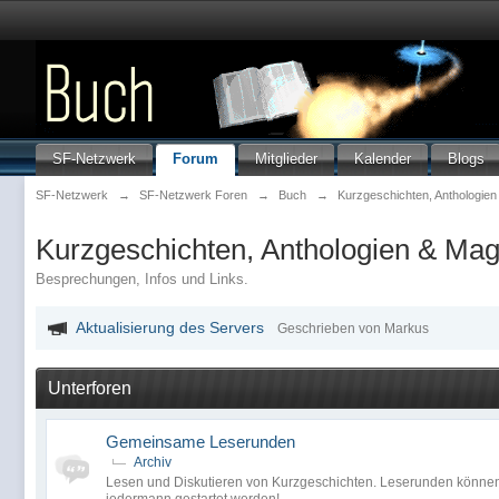
SF-Netzwerk
Forum
Mitglieder
Kalender
Blogs
SF-Netzwerk
→
SF-Netzwerk Foren
→
Buch
→
Kurzgeschichten, Anthologie
Kurzgeschichten, Anthologien & Ma
Besprechungen, Infos und Links.
Aktualisierung des Servers
Geschrieben von Markus
Unterforen
Gemeinsame Leserunden
Archiv
Lesen und Diskutieren von Kurzgeschichten. Leserunden können