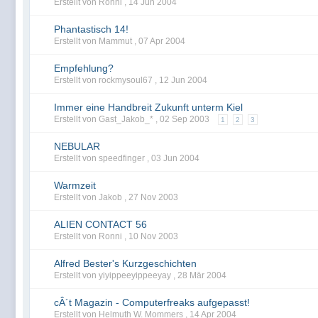
Erstellt von Ronni ,
14 Jun 2004
Phantastisch 14!
Erstellt von Mammut ,
07 Apr 2004
Empfehlung?
Erstellt von rockmysoul67 ,
12 Jun 2004
Immer eine Handbreit Zukunft unterm Kiel
Erstellt von Gast_Jakob_* ,
02 Sep 2003
1
2
3
NEBULAR
Erstellt von speedfinger ,
03 Jun 2004
Warmzeit
Erstellt von Jakob ,
27 Nov 2003
ALIEN CONTACT 56
Erstellt von Ronni ,
10 Nov 2003
Alfred Bester's Kurzgeschichten
Erstellt von yiyippeeyippeeyay ,
28 Mär 2004
cÂ´t Magazin - Computerfreaks aufgepasst!
Erstellt von Helmuth W. Mommers ,
14 Apr 2004