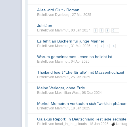
Alles wird Glut - Roman
Erstellt von Dyrnberg ,
27 Mai 2025
Jubiläen
Erstellt von Mammut ,
03 Jan 2017
1
2
3
9 →
Es fehlt an Büchern für junge Männer
Erstellt von Mammut ,
31 Mär 2025
1
2
3
4
Warum gemeinsames Lesen so beliebt ist
Erstellt von Mammut ,
04 Apr 2025
Thailand feiert "Ehe für alle" mit Massenhochzeit
Erstellt von Mammut ,
25 Jan 2025
Meine Verleger, ohne Erde
Erstellt von Maxmilian Wust ,
08 Dez 2024
Merkel-Memoiren verkaufen sich "wirklich phäno
Erstellt von Mammut ,
18 Jan 2025
Galaxus Report: In Deutschland liest jede sechst
Erstellt von head_in_the_clouds ,
18 Jan 2025
Umfra