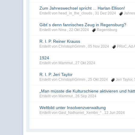
Zum Jahreswechsel spricht ... Harlan Ellison!
Erstellt von head_in_the_clouds ,
31 Dez 2024
Jahre
Gibt´s denn fannisches Zeug in Regensburg?
Erstellt von Nina ,
22 Okt 2024
Regensburg
R. I. P. Reiner Krauss
Erstellt von ChristophGrimm ,
05 Nov 2024
PRoC
,
Ad 
1924
Erstellt von Mammut ,
27 Okt 2024
R. I. P. Jeri Taylor
Erstellt von ChristophGrimm ,
25 Okt 2024
Jeri Taylor
,
„Man müsste die Kulturschiene aktivieren und hätt
Erstellt von Mammut ,
26 Sep 2024
Weltbild unter Insolvenzverwaltung
Erstellt von Gast_Nathaniel_Xembri_* ,
12 Jun 2024