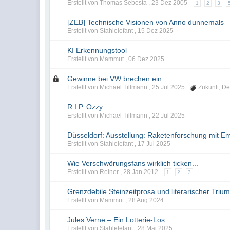
Erstellt von Thomas Sebesta ,
23 Dez 2005
1
2
3
[ZEB] Technische Visionen von Anno dunnemals
Erstellt von Stahlelefant ,
15 Dez 2025
KI Erkennungstool
Erstellt von Mammut ,
06 Dez 2025
Gewinne bei VW brechen ein
Erstellt von Michael Tillmann ,
25 Jul 2025
Zukunft
,
De
R.I.P. Ozzy
Erstellt von Michael Tillmann ,
22 Jul 2025
Düsseldorf: Ausstellung: Raketenforschung mit Em
Erstellt von Stahlelefant ,
17 Jul 2025
Wie Verschwörungsfans wirklich ticken...
Erstellt von Reiner ,
28 Jan 2012
1
2
3
Grenzdebile Steinzeitprosa und literarischer Triu
Erstellt von Mammut ,
28 Aug 2024
Jules Verne – Ein Lotterie-Los
Erstellt von Stahlelefant ,
28 Mai 2025