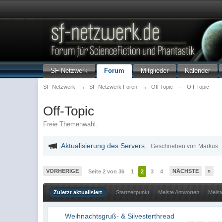
SF-Netzwerk
Forum
Mitglieder
Kalender
SF-Netzwerk
→
SF-Netzwerk Foren
→
Off Topic
→
Off-Topic
Off-Topic
Freie Themenwahl.
Aktualisierung des Servers
Geschrieben von Markus
VORHERIGE
NÄCHSTE
»
Seite 2 von 36
1
2
3
4
Zuletzt aktualisiert
Startzeitpunkt
Meiste Antworten
Meist
Weihnachtsgruß- & Silvesterthread