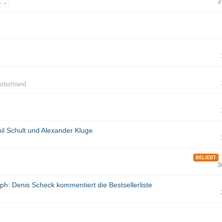
3
5 →
utschland
il Schult und Alexander Kluge
7
BELIEBT
3
mph: Denis Scheck kommentiert die Bestsellerliste