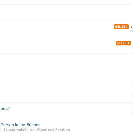
24
BELIEBT
6
9
BELIEBT
menal"
e Person keine Bücher
ge
,
Lesegewohnheiten
,
Genre
und 2 weitere...