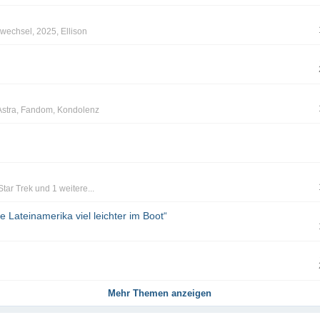
swechsel
,
2025
,
Ellison
Astra
,
Fandom
,
Kondolenz
Star Trek
und 1 weitere...
e Lateinamerika viel leichter im Boot“
Mehr Themen anzeigen