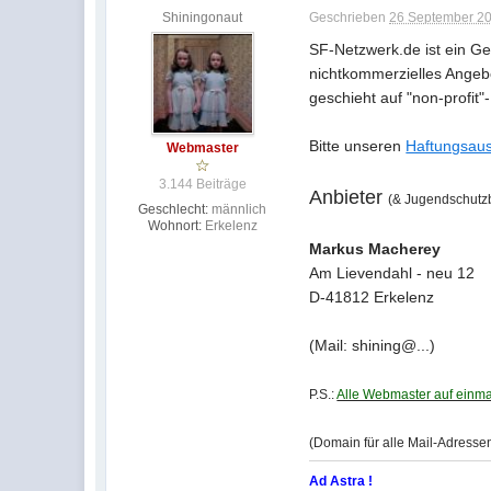
Shiningonaut
Geschrieben
26 September 20
SF-Netzwerk.de ist ein Ge
nichtkommerzielles Angebo
geschieht auf "non-profit"
Bitte unseren
Haftungsaus
Webmaster
3.144 Beiträge
Anbieter
(& Jugendschutzb
Geschlecht:
männlich
Wohnort:
Erkelenz
Markus Macherey
Am Lievendahl - neu 12
D-41812 Erkelenz
(Mail: shining@...)
P.S.:
Alle Webmaster auf einmal
(Domain für alle Mail-Adressen
Ad Astra !