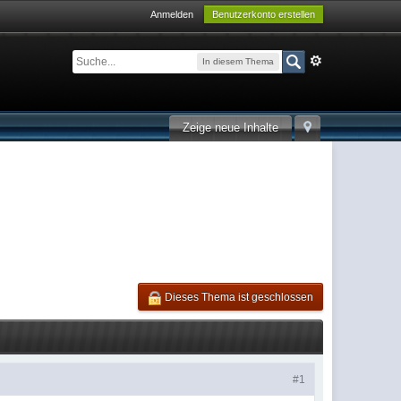
Anmelden
Benutzerkonto erstellen
In diesem Thema
Zeige neue Inhalte
Dieses Thema ist geschlossen
#1