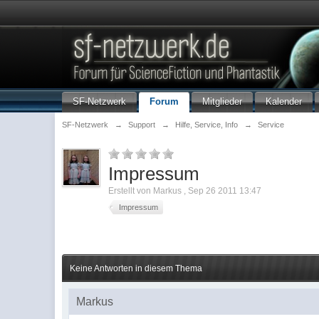
SF-Netzwerk
Forum
Mitglieder
Kalender
SF-Netzwerk
→
Support
→
Hilfe, Service, Info
→
Service
Impressum
Erstellt von
Markus
,
Sep 26 2011 13:47
Impressum
Keine Antworten in diesem Thema
Markus