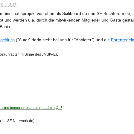
11 - 13:47
meinschaftsprojekt von ehemals Scifiboard.de und SF-Buchforum.de, un
t und werden u.a. durch die mitwirkenden Mitglieder und Gäste gestalt
-Basis.
schluss
("Autor" darin steht bei uns für "Anbieter") und die
Forenregel
:
eauftragter im Sinne des JMStV-E)
 sind immer erreichbar via admin@...!
 ist: SF-Netzwerk.de)