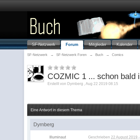
SF-Netzwerk
Forum
Mitglieder
Kalender
SF-Netzwerk
→
SF-Netzwerk Foren
→
Buch
→
Comics
COZMIC 1 ... schon bald 
Erstellt von
Dyrnberg
,
Aug 22 2019 08:15
Eine Antwort in diesem Thema
Dyrnberg
Illuminaut
Geschrieben
22 August 2019 -