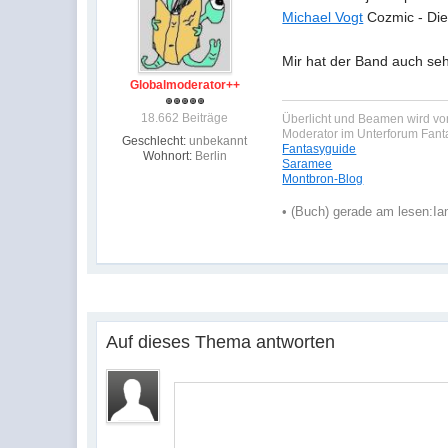
Michael Vogt
Cozmic - Die
Mir hat der Band auch seh
Globalmoderator++
18.662 Beiträge
Überlicht und Beamen wird von
Moderator im Unterforum Fan
Geschlecht:
unbekannt
Fantasyguide
Wohnort:
Berlin
Saramee
Montbron-Blog
•
(Buch) gerade am lesen:
Ia
Auf dieses Thema antworten