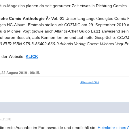
us-Magazins planen da seit geraumer Zeit etwas in Richtung Comics. I
sche Comic-Anthologie Â· Vol. 01
Unser lang angekündigtes Comic-Pr
tiges HC-Album. Erstmals stellen wir COZMIC am 29. September 2019 
& Michael Vogt (sowie auch Atlantis-Chef Guido Latz) anwesend sein.
 auf euren Besuch, aufs Kennen-lernen und auf nette Gespräche.
COZMI
90 EUR ISBN 978-3-86402-666-9 Atlantis Verlag Cover: Michael Vogt E
f der Website:
KLICK
 22 August 2019 - 08:15.
Alles wird Glut
- 15:38
die erste Ausgabe im Fantasyguide und empfiehlt sie:
Heimkehr eines 