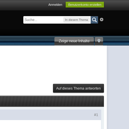
Anmelden
Benutzerkonto erstellen
In diesem Thema
Zeige neue Inhalte
Auf dieses Thema antworten
#1