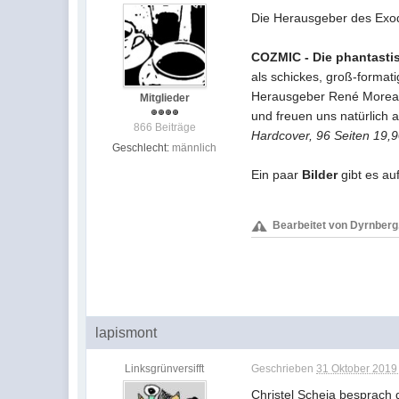
Die Herausgeber des Exod
COZMIC - Die phantasti
als schickes, groß-forma
Herausgeber René Moreau 
Mitglieder
und freuen uns natürlich
866 Beiträge
Hardcover, 96 Seiten 19,
Geschlecht:
männlich
Ein paar
Bilder
gibt es au
Bearbeitet von Dyrnberg,
lapismont
Linksgrünversifft
Geschrieben
31 Oktober 2019 
Christel Scheja besprach 