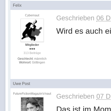
Felix
Cybernaut
Geschrieben
06 D
Wird es auch ei
Mitglieder
313 Beiträge
Geschlecht:
männlich
Wohnort:
Göttingen
Uwe Post
FutureFictionMagazin'o'naut
Geschrieben
07 D
Das ist im Mome