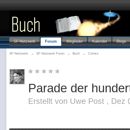
SF-Netzwerk
Forum
Mitglieder
Kalender
Blogs
SF-Netzwerk
→
SF-Netzwerk Foren
→
Buch
→
Comics
Parade der hundert
Erstellt von
Uwe Post
,
Dez 