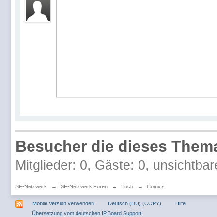
Besucher die dieses Thema
Mitglieder: 0, Gäste: 0, unsichtbar
SF-Netzwerk
→
SF-Netzwerk Foren
→
Buch
→
Comics
Mobile Version verwenden
Deutsch (DU) (COPY)
Hilfe
Übersetzung vom deutschen IP.Board Support