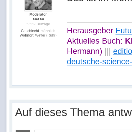
Moderator
5.559 Beiträge
Herausgeber
Futu
Geschlecht:
männlich
Wohnort:
Wetter (Ruhr)
Aktuelles Buch:
K
Hermann)
|||
edit
deutsche-science-
Auf dieses Thema antw