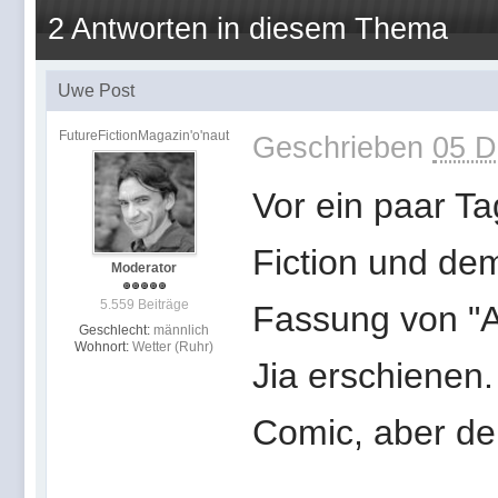
2 Antworten in diesem Thema
Uwe Post
FutureFictionMagazin'o'naut
Geschrieben
05 D
Vor ein paar T
Fiction und de
Moderator
5.559 Beiträge
Fassung von "A
Geschlecht:
männlich
Wohnort:
Wetter (Ruhr)
Jia erschienen. 
Comic, aber de