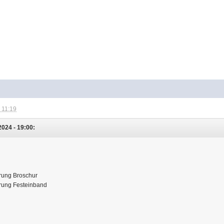
 11:19
024 - 19:00:
hrung Broschur
ührung Festeinband