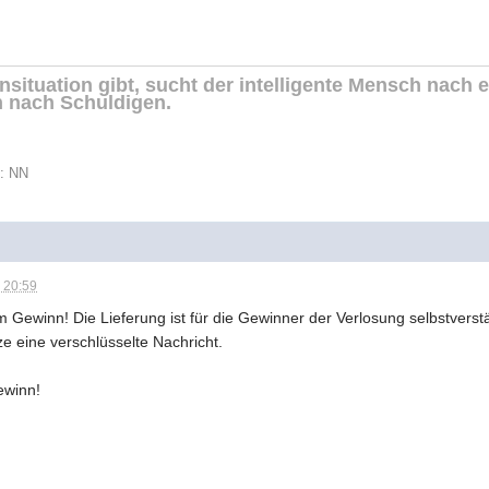
situation gibt, sucht der intelligente Mensch nach 
 nach Schuldigen.
t: NN
 20:59
em Gewinn! Die Lieferung ist für die Gewinner der Verlosung selbstverst
ze eine verschlüsselte Nachricht.
ewinn!