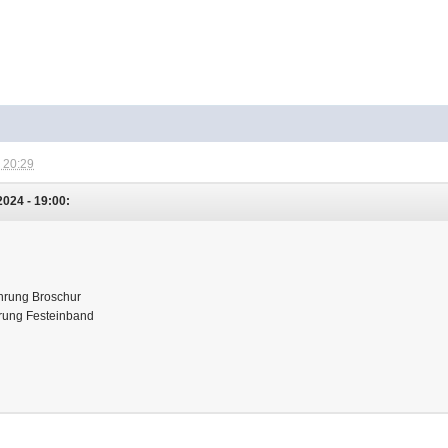
 20:29
024 - 19:00:
ührung Broschur
ührung Festeinband