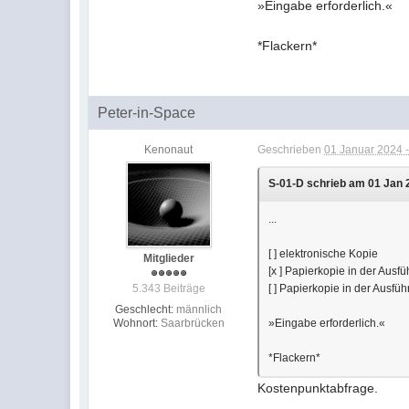
»Eingabe erforderlich.«
*Flackern*
Peter-in-Space
Kenonaut
Geschrieben
01 Januar 2024 -
S-01-D schrieb am 01 Jan 2
...
[ ] elektronische Kopie
Mitglieder
[x ] Papierkopie in der Ausf
5.343 Beiträge
[ ] Papierkopie in der Ausf
Geschlecht:
männlich
Wohnort:
Saarbrücken
»Eingabe erforderlich.«
*Flackern*
Kostenpunktabfrage.