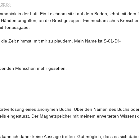
 20:00
Ammoniak in der Luft. Ein Leichnam sitzt auf dem Boden, lehnt mit de
n Händen umgriffen, an die Brust gezogen. Ein mechanisches Kreischen, 
it Tonausgabe.
r die Zeit nimmst, mit mir zu plaudern. Mein Name ist S-01-D!«
lebenden Menschen mehr gesehen.
fortverlosung eines anonymen Buchs. Über den Namen des Buchs oder 
eils eingestürzt. Der Magnetspeicher mit meinem erweiterten Wissenska
 kann ich daher keine Aussage treffen. Gut möglich, dass es sich dabei