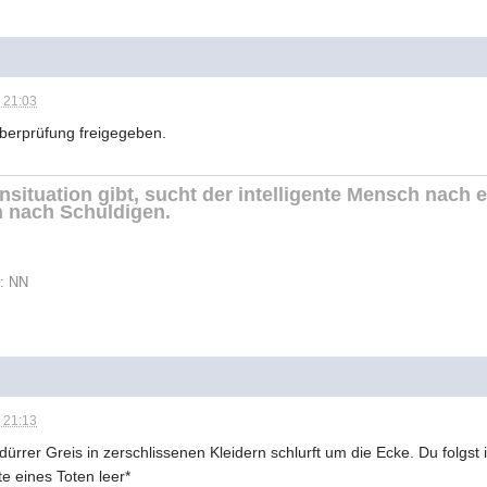
 21:03
Überprüfung freigegeben.
situation gibt, sucht der intelligente Mensch nach 
 nach Schuldigen.
t: NN
 21:13
n dürrer Greis in zerschlissenen Kleidern schlurft um die Ecke. Du folgst
 eines Toten leer*