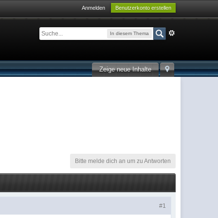
Anmelden
Benutzerkonto erstellen
In diesem Thema
Zeige neue Inhalte
Bitte melde dich an um zu Antworten
#1