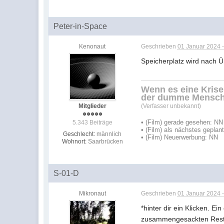
Peter-in-Space
Kenonaut
Geschrieben
01 Januar 2024 -
Speicherplatz wird nach 
Wenn es eine Krisen
der dumme Mensch
Mitglieder
(Verfasser unbekannt)
• (Film) gerade gesehen: NN
5.343 Beiträge
• (Film) als nächstes geplan
Geschlecht:
männlich
• (Film) Neuerwerbung: NN
Wohnort:
Saarbrücken
S-01-D
Mikronaut
Geschrieben
01 Januar 2024 -
*hinter dir ein Klicken. Ei
zusammengesackten Reste