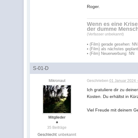
Roger.
Wenn es eine Krisen
der dumme Mensch
(Verfasser unbekannt)
• (Film) gerade gesehen: NN
• (Film) als nächstes geplan
• (Film) Neuerwerbung: NN
S-01-D
Mikronaut
Geschrieben
01 Januar 2024 -
Ich gratuliere dir zu dein
Kosten. Du erhältst in Kür
Viel Freude mit deinem G
Mitglieder
35 Beiträge
Geschlecht:
unbekannt