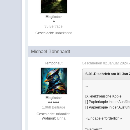
Mitglieder
35 Beiträge
Geschlecht:
unbekannt
Michael Böhnhardt
Temponaut
Geschrieben
02 Januar 2024 -
S-01-D schrieb am 01 Jan 2
...
[X] elektronische Kopie
Mitglieder
[ ] Papierkopie in der Ausfü
1.068 Beiträge
[ ] Papierkopie in der Ausf
Geschlecht:
männlich
Wohnort:
Unna
»Eingabe erforderlich.«
*Flackern*