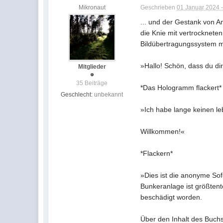
Mikronaut
Geschrieben
01 Januar 2024 -
... und der Gestank von 
die Knie mit vertrocknete
Bildübertragungssystem m
»Hallo! Schön, dass du di
Mitglieder
35 Beiträge
*Das Hologramm flackert*
Geschlecht:
unbekannt
»Ich habe lange keinen 
Willkommen!«
*Flackern*
»Dies ist die anonyme So
Bunkeranlage ist größtent
beschädigt worden.
Über den Inhalt des Buchs