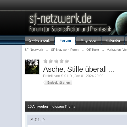
SF-Netzwerk
Forum
Mitglieder
Kalender
SF-Netzwerk
→
SF-Netzwerk Foren
→
Off Topic
→
Verkaufen, Ve
Asche, Stille überall ...
Erstellt von
S-01-D
,
Jan 01 2024 20:00
Endzeitmärchen
10 Antworten in diesem Thema
S-01-D