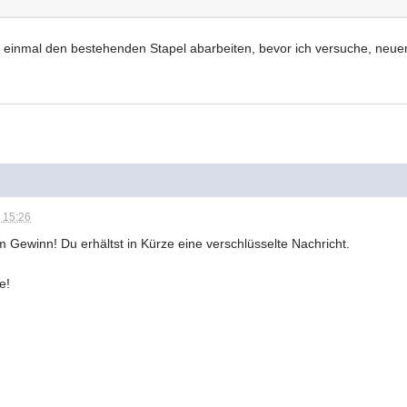
rst einmal den bestehenden Stapel abarbeiten, bevor ich versuche, neue
 15:26
em Gewinn! Du erhältst in Kürze eine verschlüsselte Nachricht.
e!