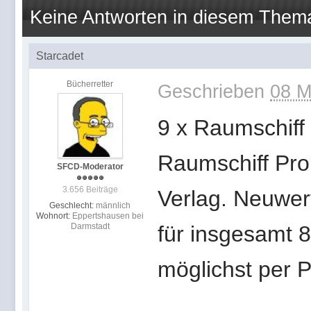
Keine Antworten in diesem Them
Starcadet
Bücherretter
Geschrieben
08 M
9 x Raumschiff
Raumschiff Pro
SFCD-Moderator
3.656 Beiträge
Verlag. Neuwer
Geschlecht:
männlich
Wohnort:
Eppertshausen bei
Darmstadt
für insgesamt 8
möglichst per P