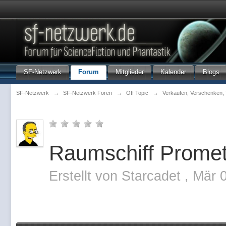
SF-Netzwerk
Forum
Mitglieder
Kalender
Blogs
SF-Netzwerk
→
SF-Netzwerk Foren
→
Off Topic
→
Verkaufen, Verschenken,
Raumschiff Promet 
Erstellt von
Starcadet
,
Mär 