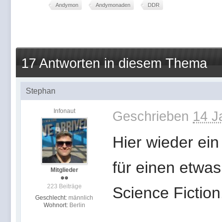
Andymon
Andymonaden
DDR
17 Antworten in diesem Thema
Stephan
Infonaut
Geschrieben
14 J
Hier wieder ein
für einen etwas
Mitglieder
223 Beiträge
Science Fiction
Geschlecht:
männlich
Wohnort:
Berlin