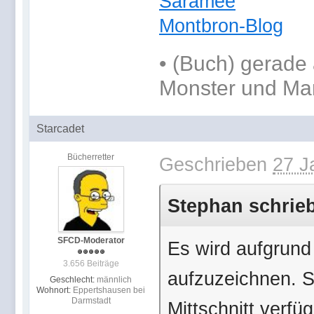
Saramee
Montbron-Blog
•
(Buch) gerade 
Monster und Ma
Starcadet
Bücherretter
Geschrieben
27 J
Stephan schrieb
SFCD-Moderator
Es wird aufgrund
3.656 Beiträge
aufzuzeichnen. S
Geschlecht:
männlich
Wohnort:
Eppertshausen bei
Darmstadt
Mittschnitt verfüg