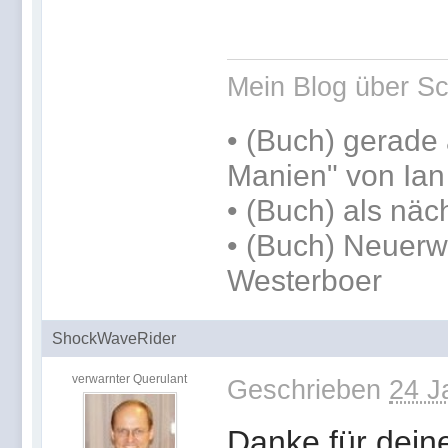
Mein Blog über Sc
•
(Buch) gerade 
Manien" von Ia
•
(Buch) als näc
• (Buch) Neuerw
Westerboer
ShockWaveRider
verwarnter Querulant
Geschrieben
24 J
Danke für dein