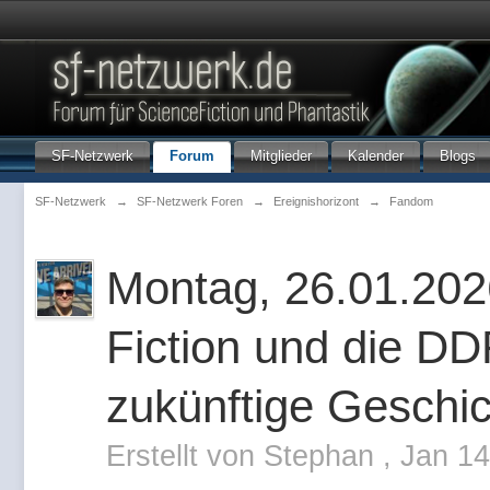
SF-Netzwerk
Forum
Mitglieder
Kalender
Blogs
SF-Netzwerk
→
SF-Netzwerk Foren
→
Ereignishorizont
→
Fandom
Montag, 26.01.2026
Fiction und die DD
zukünftige Geschi
Erstellt von
Stephan
,
Jan 14