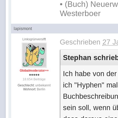
• (Buch) Neuerw
Westerboer
lapismont
Linksgrünversifft
Geschrieben
27 J
Stephan schrieb
Globalmoderator++
Ich habe von der
18.654 Beiträge
ich "Hyphen" mal
Geschlecht:
unbekannt
Wohnort:
Berlin
Buchbeschreibung 
sein soll, wenn ü