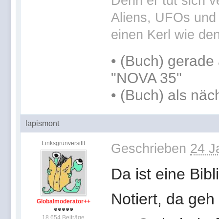
Denn er tut sich v
Aliens, UFOs und 
einen Kerl wie den
•
(Buch) gerade 
"NOVA 35"
•
(Buch) als näc
lapismont
Linksgrünversifft
Geschrieben
24 J
Da ist eine Bib
Notiert, da ge
Globalmoderator++
18.654 Beiträge