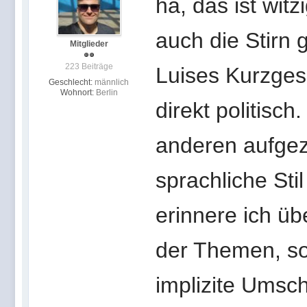
ha, das ist witz
auch die Stirn 
Mitglieder
223 Beiträge
Luises Kurzgesc
Geschlecht:
männlich
Wohnort:
Berlin
direkt politisc
anderen aufgezä
sprachliche St
erinnere ich ü
der Themen, so
implizite Umsc