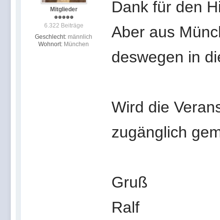
Dank für den H
Mitglieder
6.322 Beiträge
Aber aus Münch
Geschlecht:
männlich
Wohnort:
München
deswegen in di
Wird die Veran
zugänglich gem
Gruß
Ralf