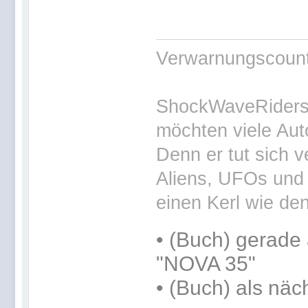
Verwarnungscounte
ShockWaveRiders 
möchten viele Aut
Denn er tut sich v
Aliens, UFOs und 
einen Kerl wie den
•
(Buch) gerade 
"NOVA 35"
•
(Buch) als näc