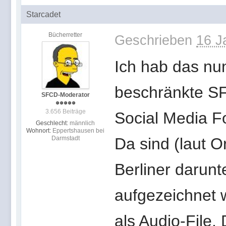
Starcadet
Bücherretter
Geschrieben
16 J
Ich hab das nu
beschränkte SF
SFCD-Moderator
3.656 Beiträge
Social Media F
Geschlecht:
männlich
Wohnort:
Eppertshausen bei
Darmstadt
Da sind (laut O
Berliner darun
aufgezeichnet 
als Audio-File