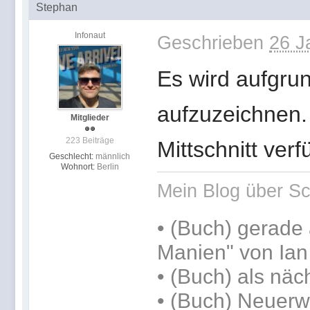
Stephan
Infonaut
Geschrieben
26 J
Es wird aufgru
aufzuzeichnen.
Mitglieder
223 Beiträge
Mittschnitt verf
Geschlecht:
männlich
Wohnort:
Berlin
Mein Blog über Sc
•
(Buch) gerade 
Manien" von Ia
•
(Buch) als näc
• (Buch) Neuerw