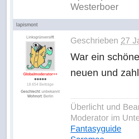
Westerboer
lapismont
Linksgrünversifft
Geschrieben
27 J
War ein schöne
neuen und zahl
Globalmoderator++
18.654 Beiträge
Geschlecht:
unbekannt
Wohnort:
Berlin
Überlicht und Bea
Moderator im Unt
Fantasyguide