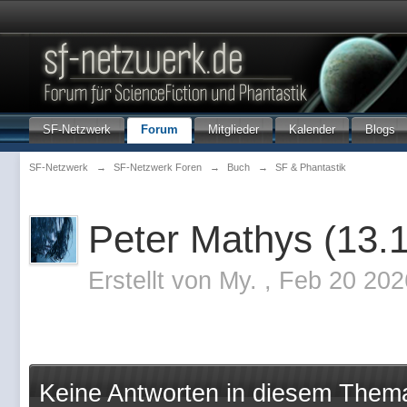
SF-Netzwerk
Forum
Mitglieder
Kalender
Blogs
SF-Netzwerk
→
SF-Netzwerk Foren
→
Buch
→
SF & Phantastik
Peter Mathys (13.
Erstellt von
My.
,
Feb 20 202
Keine Antworten in diesem Them