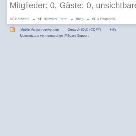
Mitglieder: 0, Gäste: 0, unsichtbar
SF-Netzwerk
→
SF-Netzwerk Foren
→
Buch
→
SF & Phantastik
Mobile Version verwenden
Deutsch (DU) (COPY)
Hilfe
Übersetzung vom deutschen IP.Board Support