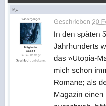
My.
Wiedergänger
Geschrieben
20 F
In den späten 
Jahrhunderts w
Mitglieder
14.142 Beiträge
das »Utopia-M
Geschlecht:
unbekannt
mich schon imm
Romane; als de
Magazin einen