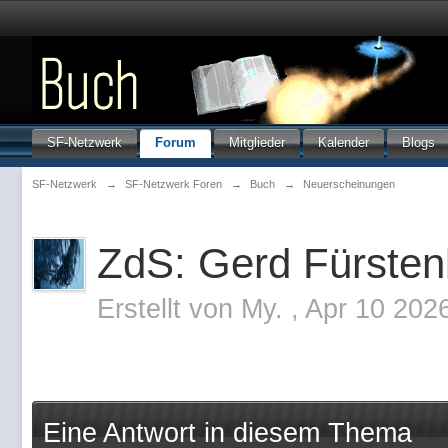
SF-Netzwerk
Forum
Mitglieder
Kalender
Blogs
SF-Netzwerk
→
SF-Netzwerk Foren
→
Buch
→
Neuerscheinungen
ZdS: Gerd Fürsten
Erstellt von
My.
,
Apr 10 202
Eine Antwort in diesem Thema