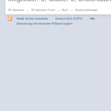
SF-Netzwerk
→
SF-Netzwerk Foren
→
Buch
→
Neuerscheinungen
Mobile Version verwenden
Deutsch (DU) (COPY)
Hilfe
Übersetzung vom deutschen IP.Board Support