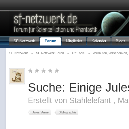
SF-Netzwerk
Forum
Mitglieder
Kalender
Blogs
SF-Netzwerk
→
SF-Netzwerk Foren
→
Off Topic
→
Verkaufen, Verschenken,
Suche: Einige Jul
Erstellt von
Stahlelefant
,
Ma
Jules Verne
Bibliographie