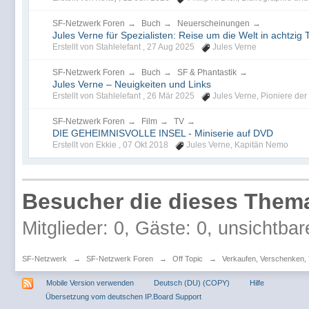
SF-Netzwerk Foren
→
Buch
→
Neuerscheinungen
→
Jules Verne für Spezialisten: Reise um die Welt in achtzig
Erstellt von Stahlelefant ,
27 Aug 2025
Jules Verne
SF-Netzwerk Foren
→
Buch
→
SF & Phantastik
→
Jules Verne – Neuigkeiten und Links
Erstellt von Stahlelefant ,
26 Mär 2025
Jules Verne
,
Pioniere der 
SF-Netzwerk Foren
→
Film
→
TV
→
DIE GEHEIMNISVOLLE INSEL - Miniserie auf DVD
Erstellt von Ekkie ,
07 Okt 2018
Jules Verne
,
Kapitän Nemo
Besucher die dieses Thema
Mitglieder: 0, Gäste: 0, unsichtbar
SF-Netzwerk
→
SF-Netzwerk Foren
→
Off Topic
→
Verkaufen, Verschenken,
Mobile Version verwenden
Deutsch (DU) (COPY)
Hilfe
Übersetzung vom deutschen IP.Board Support