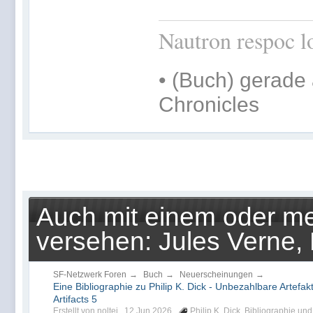
Nautron respoc lo
•
(Buch) gerade 
Chronicles
Auch mit einem oder me
versehen: Jules Verne, 
SF-Netzwerk Foren
→
Buch
→
Neuerscheinungen
→
Eine Bibliographie zu Philip K. Dick - Unbezahlbare Artefak
Artifacts 5
Erstellt von noltej ,
12 Jun 2026
Philip K. Dick
,
Bibliographie
und 