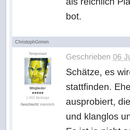
als reichlich P
bot.
ChristophGrimm
Temponaut
Geschrieben
06 J
Schätze, es wi
stattfinden. E
Mitglieder
1.065 Beiträge
ausprobiert, di
Geschlecht:
männlich
und klanglos u