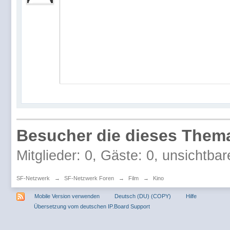
Besucher die dieses Thema
Mitglieder: 0, Gäste: 0, unsichtbar
SF-Netzwerk
→
SF-Netzwerk Foren
→
Film
→
Kino
Mobile Version verwenden
Deutsch (DU) (COPY)
Hilfe
Übersetzung vom deutschen IP.Board Support