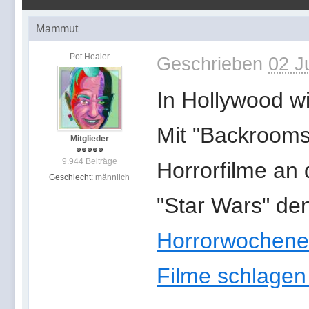
Mammut
Pot Healer
Geschrieben
02 J
In Hollywood w
Mit "Backrooms
Mitglieder
9.944 Beiträge
Horrorfilme an
Geschlecht:
männlich
"Star Wars" de
Horrorwochenen
Filme schlagen