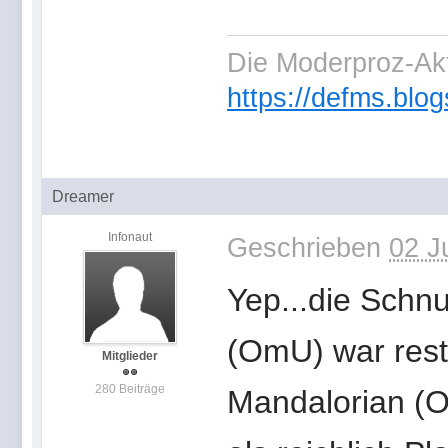
Die Moderproz-Ak
https://defms.blog
Dreamer
Infonaut
Geschrieben
02 J
Yep...die Schn
(OmU) war rest
Mitglieder
280 Beiträge
Mandalorian (