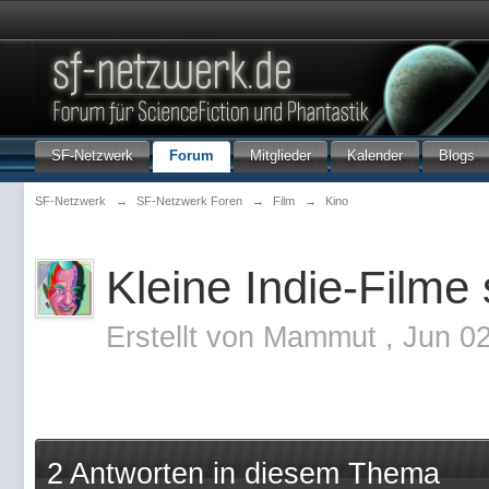
SF-Netzwerk
Forum
Mitglieder
Kalender
Blogs
SF-Netzwerk
→
SF-Netzwerk Foren
→
Film
→
Kino
Kleine Indie-Filme
Erstellt von
Mammut
,
Jun 0
2 Antworten in diesem Thema