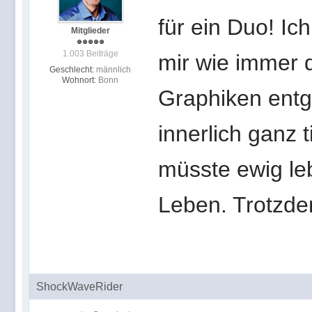
für ein Duo! Ic
Mitglieder
1.003 Beiträge
mir wie immer d
Geschlecht:
männlich
Wohnort:
Bonn
Graphiken entg
innerlich ganz 
müsste ewig leb
Leben. Trotzde
ShockWaveRider