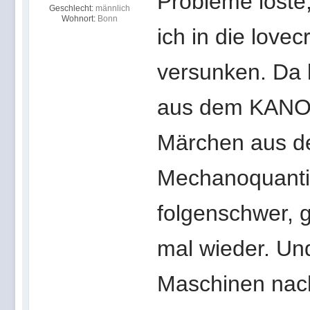
Probleme löste,
Geschlecht:
männlich
Wohnort:
Bonn
ich in die love
versunken. Da 
aus dem KANON
Märchen aus d
Mechanoquantik
folgenschwer, 
mal wieder. Un
Maschinen nac