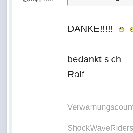
Wohnort:
München
DANKE!!!!!
bedankt sich
Ralf
Verwarnungscounte
ShockWaveRiders 