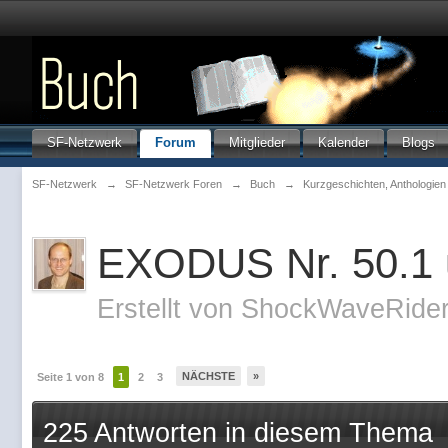
SF-Netzwerk
Forum
Mitglieder
Kalender
Blogs
SF-Netzwerk
→
SF-Netzwerk Foren
→
Buch
→
Kurzgeschichten, Anthologie
EXODUS Nr. 50.1 u
Erstellt von
ShockWaveRide
NÄCHSTE
»
Seite 1 von 8
1
2
3
225 Antworten in diesem Thema