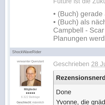
Future ist die Zuku
•
(Buch) gerade 
•
(Buch) als näc
Campbell - Scar 
Planungen werde
ShockWaveRider
verwarnter Querulant
Geschrieben
28 J
Rezensionsnerdi
Mitglieder
Done
6.322 Beiträge
Yvonne, die gnäd
Geschlecht:
männlich