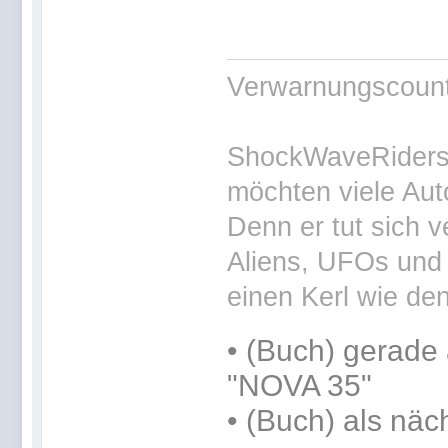
Verwarnungscounte
ShockWaveRiders 
möchten viele Aut
Denn er tut sich v
Aliens, UFOs und 
einen Kerl wie den
•
(Buch) gerade 
"NOVA 35"
•
(Buch) als näc