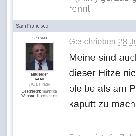
rennt
Sam Francisco
Giganaut
Geschrieben
28 J
Meine sind auc
dieser Hitze ni
Mitglieder
701 Beiträge
bleibe als am P
Geschlecht:
männlich
Wohnort:
Nordhessen
kaputt zu mach