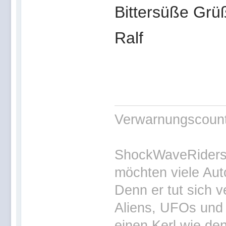
Bittersüße Grü
Ralf
Verwarnungscounte
ShockWaveRiders 
möchten viele Aut
Denn er tut sich v
Aliens, UFOs und 
einen Kerl wie den