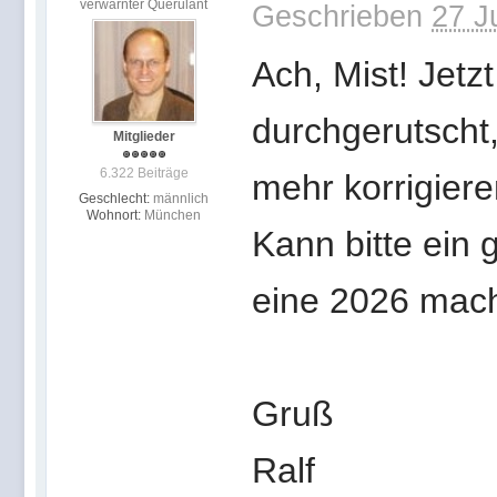
verwarnter Querulant
Geschrieben
27 J
Ach, Mist! Jetzt
durchgerutscht,
Mitglieder
6.322 Beiträge
mehr korrigiere
Geschlecht:
männlich
Wohnort:
München
Kann bitte ein
eine 2026 mac
Gruß
Ralf