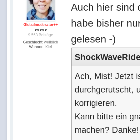
Auch hier sind
habe bisher nu
Globalmoderator++
9.553 Beiträge
gelesen -)
Geschlecht:
weiblich
Wohnort:
Kiel
ShockWaveRider 
Ach, Mist! Jetzt 
durchgerutscht, 
korrigieren.
Kann bitte ein g
machen? Danke!