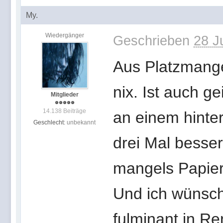
My.
Wiedergänger
Geschrieben
28 J
Aus Platzmange
nix. Ist auch g
Mitglieder
14.138 Beiträge
an einem hinte
Geschlecht:
unbekannt
drei Mal besser
mangels Papier 
Und ich wünscht
fulminant in R