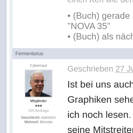
•
(Buch) gerade 
"NOVA 35"
•
(Buch) als näc
Fermentarius
Cybernaut
Geschrieben
27 J
Ist bei uns au
Graphiken sehe
Mitglieder
390 Beiträge
ich noch lesen
Geschlecht:
männlich
Wohnort:
Münster
seine Mitstrei