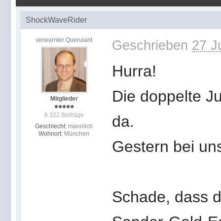
ShockWaveRider
verwarnter Querulant
Geschrieben
27 J
Hurra!
Die doppelte J
Mitglieder
6.322 Beiträge
da.
Geschlecht:
männlich
Wohnort:
München
Gestern bei uns
Schade, dass d