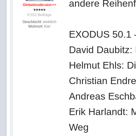
andere Reihenfo
Globalmoderator++
9.553 Beiträge
Geschlecht:
weiblich
Wohnort:
Kiel
EXODUS 50.1 –
David Daubitz:
Helmut Ehls: D
Christian Endr
Andreas Eschba
Erik Harlandt: 
Weg