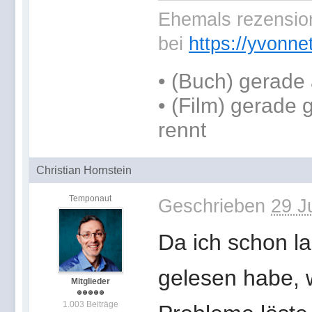
Ehemals rezension
bei
https://yvonne
•
(Buch) gerade 
• (Film) gerade
rennt
Christian Hornstein
Temponaut
Geschrieben
29 J
Da ich schon l
gelesen habe, w
Mitglieder
1.003 Beiträge