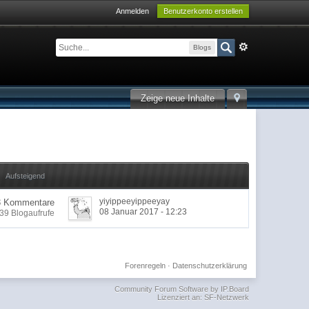
Anmelden
Benutzerkonto erstellen
Blogs
Zeige neue Inhalte
Aufsteigend
yiyippeeyippeeyay
3 Kommentare
08 Januar 2017 - 12:23
39 Blogaufrufe
Forenregeln
·
Datenschutzerklärung
Community Forum Software by IP.Board
Lizenziert an: SF-Netzwerk