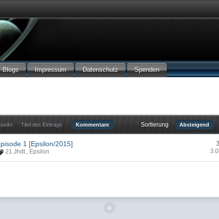
Blogs
Impressum
Datenschutz
Spenden
Sortierung
tpunkt
Titel des Eintrags
Kommentare
Absteigend
pisode 1 [Epsilon/2015]
3.0
21.Jhdt.
,
Epsilon