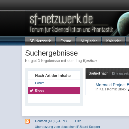
SF-Netzwerk
Forum
Mitglieder
Kalender
Suchergebnisse
Es gibt
1
Ergebnisse mit dem Tag
Epsilon
Sortiert nach
Eintragszei
Nach Art der Inhalte
Forum
Mermaid Project E
in
Kais Komik Blokk
Blogs
Deutsch (DU) (COPY)
Hilfe
Übersetzung vom deutschen IP.Board Support