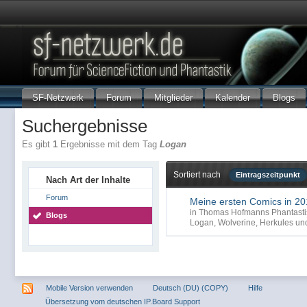
SF-Netzwerk
Forum
Mitglieder
Kalender
Blogs
Suchergebnisse
Es gibt
1
Ergebnisse mit dem Tag
Logan
Sortiert nach
Eintragszeitpunkt
Nach Art der Inhalte
Forum
Meine ersten Comics in 2
in
Thomas Hofmanns Phantasti
Blogs
Logan
,
Wolverine
,
Herkules
und
Mobile Version verwenden
Deutsch (DU) (COPY)
Hilfe
Übersetzung vom deutschen IP.Board Support