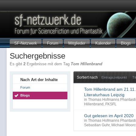
SF-Netzwerk
Forum
Mitglieder
Kalender
Blogs
Suchergebnisse
Es gibt
2
Ergebnisse mit dem Tag
Tom HIllenbrand
Sortiert nach
Eintragszeitpunkt
Ti
Nach Art der Inhalte
Forum
Tom Hillenbrand am 21.11
Literaturhaus Leipzig
Blogs
in
Thomas Hofmanns Phantasti
Hillenbrand
,
FKSFL
Gut gelesen im April 2020
in
Thomas Hofmanns Phantasti
Sebastian Guhr
,
Michael Moorc