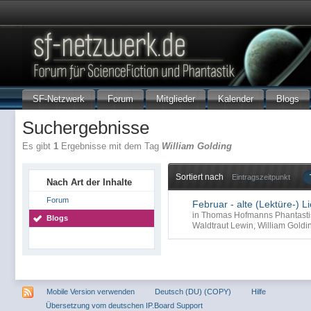
SF-Netzwerk
Forum
Mitglieder
Kalender
Blogs
Suchergebnisse
Es gibt
1
Ergebnisse mit dem Tag
William Golding
Sortiert nach
Eintragszeitpunkt
Nach Art der Inhalte
Forum
Februar - alte (Lektüre-) 
in
Thomas Hofmanns Phantasti
Blogs
Waldtraut Lewin
,
William Goldi
Mobile Version verwenden
Deutsch (DU) (COPY)
Hilfe
Übersetzung vom deutschen IP.Board Support