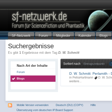
SF-Netzwerk
Forum
Mitglieder
Kalender
Blogs
Suchergebnisse
Es gibt
1
Ergebnisse mit dem Tag
D. W. Schmitt
Sortiert nach
Eintragszeitpunkt
Nach Art der Inhalte
Forum
D. W. Schmitt: Perlamith -
in
PetraHartmann
D. W. Schm
Blogs
weitere...
Mobile Version verwenden
Deutsch (DU) (COPY)
Hilfe
Übersetzung vom deutschen IP.Board Support