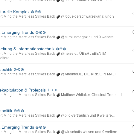
r: Ming the Merciless Strikes Back
@bild-vertraulich
und 9 weitere...
lturelle Komplex ⊛⊛⊛
r: Ming the Merciless Strikes Back
@focus-derschwarzekanal
und 9
 Emerging Trends ⊛⊛⊛
r: Ming the Merciless Strikes Back
@surplusmagazin
und 9 weitere...
itung & Informationstechnik ⊛⊛⊛
r: Ming the Merciless Strikes Back
@heise-ct
,
ÜBERLEBEN IM
itere...
opolitik ⊛⊛⊛
r: Ming the Merciless Strikes Back
@ArteInfoDE
,
DIE KRISE IN MALI
kapitulation & Prolepsis ✧✧✧
r: Ming the Merciless Strikes Back
Matthew Whitaker
,
Chestnut Tree
und
opolitik ⊛⊛⊛
r: Ming the Merciless Strikes Back
@bild-vertraulich
und 9 weitere...
 Emerging Trends ⊛⊛⊛
r: Ming the Merciless Strikes Back
@wirtschafts-wissen
und 9 weitere...