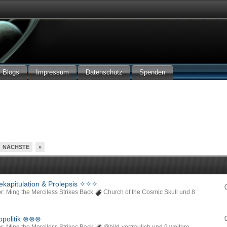
Blogs
Impressum
Datenschutz
Spenden
NÄCHSTE
»
kapitulation & Prolepsis ✧✧✧
r: Ming the Merciless Strikes Back
Church of the Cosmic Skull
und 8
opolitik ⊛⊛⊛