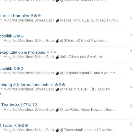
r: Ming the Merciless Strikes Back
@UrknallWeltallLeben
und 9
lturelle Komplex ⊛⊛⊛
r: Ming the Merciless Strikes Back
@atlas_funk
,
GEISTERSTADT
und 8
opolitik ⊛⊛⊛
r: Ming the Merciless Strikes Back
@GDiesenDE
und 9 weitere...
kapitulation & Prolepsis ✧✧✧
r: Ming the Merciless Strikes Back
Julia Othme
und 8 weitere...
opolitik ⊛⊛⊛
r: Ming the Merciless Strikes Back
@CaspianReportDE
und 9 weitere...
itung & Informationstechnik ⊛⊛⊛
r: Ming the Merciless Strikes Back
@heise-ct
,
STOP FÜR HANDY-
...
 The Invite ¦ FSK 12
r: Ming the Merciless Strikes Back
Olivia Wilde
,
Adam Newport-Berra
& Technik ⊛⊛⊛
r: Ming the Merciless Strikes Back
@DimensionRalph
und 9 weitere...