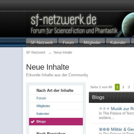
SF-Netzwerk
Forum
Mitglieder
Kalender
SF-Netzwerk
→
Neue Inhalte
Neue Inhalte
Erkunde Inhalte aus der Community
Seite 1 von 80
1
2
3
Nach Art der Inhalte
Blogs
Forum
Mitglieder
✧✧✧ Musik zur Re
in
The Palace of Terro
Kalender
weitere...
Blogs
⊛⊛⊛ Militär & Ge
Nach Bereichen