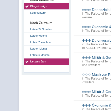
in
The Palace of Terro
Blogeinträge
⊛⊛⊛ Der sozioku
Kommentare
in
The Palace of Terro
weitere...
Nach Zeitraum
⊛⊛⊛ Ökonomie &
Letzte 24 Stunden
in
The Palace of Terro
Letzte Woche
⊛⊛⊛ Datenverarbe
Letzte 2 Wochen
in
The Palace of Terro
BLACKOUT?
und 8 we
Letzter Monat
Letzte 6 Monate
⊛⊛⊛ Militär & Ge
in
The Palace of Terro
Letztes Jahr
und 8 weitere...
✧✧✧ Musik zur Re
in
The Palace of Terro
7 weitere...
⊛⊛⊛ Militär & Ge
in
The Palace of Terro
⊛⊛⊛ Ökonomie &
in
The Palace of Terro