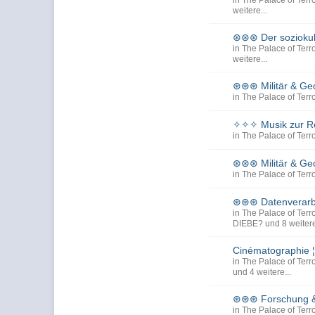
in
The Palace of Terro
weitere...
⊛⊛⊛ Der sozioku
in
The Palace of Terro
weitere...
⊛⊛⊛ Militär & Ge
in
The Palace of Terro
✧✧✧ Musik zur Re
in
The Palace of Terro
⊛⊛⊛ Militär & Ge
in
The Palace of Terro
⊛⊛⊛ Datenverarbe
in
The Palace of Terro
DIEBE?
und 8 weitere
Cinématographie ¦
in
The Palace of Terro
und 4 weitere...
⊛⊛⊛ Forschung 
in
The Palace of Terro