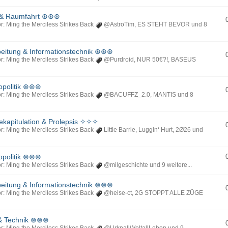
 & Raumfahrt ⊛⊛⊛
r: Ming the Merciless Strikes Back
@AstroTim
,
ES STEHT BEVOR
und 8
itung & Informationstechnik ⊛⊛⊛
r: Ming the Merciless Strikes Back
@Purdroid
,
NUR 50€?!
,
BASEUS
opolitik ⊛⊛⊛
r: Ming the Merciless Strikes Back
@BACUFFZ_2.0
,
MANTIS
und 8
kapitulation & Prolepsis ✧✧✧
r: Ming the Merciless Strikes Back
Little Barrie
,
Luggin‘ Hurt
,
2Ø26
und
opolitik ⊛⊛⊛
r: Ming the Merciless Strikes Back
@milgeschichte
und 9 weitere...
itung & Informationstechnik ⊛⊛⊛
r: Ming the Merciless Strikes Back
@heise-ct
,
2G STOPPT ALLE ZÜGE
& Technik ⊛⊛⊛