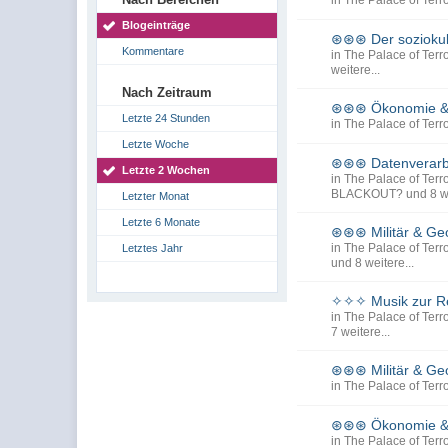
in
The Palace of Terro
Blogeinträge
⊛⊛⊛ Der sozioku
Kommentare
in
The Palace of Terro
weitere...
Nach Zeitraum
⊛⊛⊛ Ökonomie &
Letzte 24 Stunden
in
The Palace of Terro
Letzte Woche
⊛⊛⊛ Datenverarbe
Letzte 2 Wochen
in
The Palace of Terro
BLACKOUT?
und 8 we
Letzter Monat
Letzte 6 Monate
⊛⊛⊛ Militär & Ge
in
The Palace of Terro
Letztes Jahr
und 8 weitere...
✧✧✧ Musik zur Re
in
The Palace of Terro
7 weitere...
⊛⊛⊛ Militär & Ge
in
The Palace of Terro
⊛⊛⊛ Ökonomie &
in
The Palace of Terro