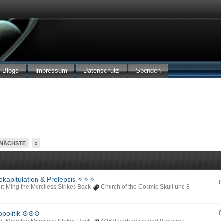
Blogs
Impressum
Datenschutz
Spenden
NÄCHSTE
»
kapitulation & Prolepsis ✧✧✧
r: Ming the Merciless Strikes Back
Church of the Cosmic Skull
und 8
opolitik ⊛⊛⊛