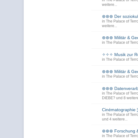
in
The Palace of Terro
weitere...
⊛⊛⊛ Der sozioku
in
The Palace of Terro
weitere...
⊛⊛⊛ Militär & Ge
in
The Palace of Terro
✧✧✧ Musik zur Re
in
The Palace of Terro
⊛⊛⊛ Militär & Ge
in
The Palace of Terro
⊛⊛⊛ Datenverarbe
in
The Palace of Terro
DIEBE?
und 8 weitere
Cinématographie ¦
in
The Palace of Terro
und 4 weitere...
⊛⊛⊛ Forschung 
in
The Palace of Terro