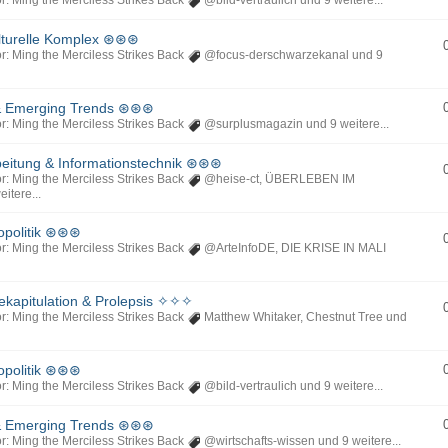
r: Ming the Merciless Strikes Back
@bild-vertraulich
und 9 weitere...
lturelle Komplex ⊛⊛⊛
r: Ming the Merciless Strikes Back
@focus-derschwarzekanal
und 9
 Emerging Trends ⊛⊛⊛
r: Ming the Merciless Strikes Back
@surplusmagazin
und 9 weitere...
itung & Informationstechnik ⊛⊛⊛
r: Ming the Merciless Strikes Back
@heise-ct
,
ÜBERLEBEN IM
itere...
opolitik ⊛⊛⊛
r: Ming the Merciless Strikes Back
@ArteInfoDE
,
DIE KRISE IN MALI
kapitulation & Prolepsis ✧✧✧
r: Ming the Merciless Strikes Back
Matthew Whitaker
,
Chestnut Tree
und
opolitik ⊛⊛⊛
r: Ming the Merciless Strikes Back
@bild-vertraulich
und 9 weitere...
 Emerging Trends ⊛⊛⊛
r: Ming the Merciless Strikes Back
@wirtschafts-wissen
und 9 weitere...