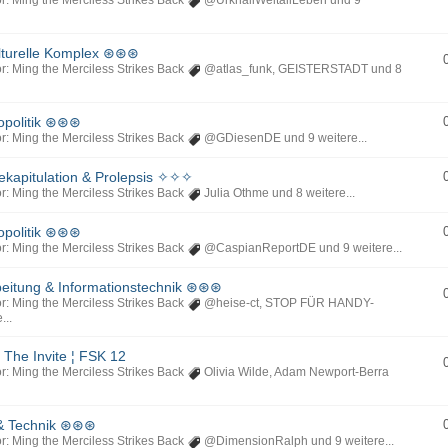
r: Ming the Merciless Strikes Back
@UrknallWeltallLeben
und 9
lturelle Komplex ⊛⊛⊛
r: Ming the Merciless Strikes Back
@atlas_funk
,
GEISTERSTADT
und 8
opolitik ⊛⊛⊛
r: Ming the Merciless Strikes Back
@GDiesenDE
und 9 weitere...
kapitulation & Prolepsis ✧✧✧
r: Ming the Merciless Strikes Back
Julia Othme
und 8 weitere...
opolitik ⊛⊛⊛
r: Ming the Merciless Strikes Back
@CaspianReportDE
und 9 weitere...
itung & Informationstechnik ⊛⊛⊛
r: Ming the Merciless Strikes Back
@heise-ct
,
STOP FÜR HANDY-
...
 The Invite ¦ FSK 12
r: Ming the Merciless Strikes Back
Olivia Wilde
,
Adam Newport-Berra
& Technik ⊛⊛⊛
r: Ming the Merciless Strikes Back
@DimensionRalph
und 9 weitere...