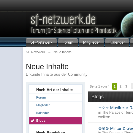
SF-Netzwerk
Forum
Mitglieder
Kalender
SF-Netzwerk
→
Neue Inhalte
Neue Inhalte
Erkunde Inhalte aus der Community
Seite 1 von 4
1
2
3
Nach Art der Inhalte
Blogs
Forum
Mitglieder
✧✧✧ Musik zur Re
in
The Palace of Terro
Kalender
weitere...
Blogs
⊛⊛⊛ Militär & Ge
Nach Bereichen