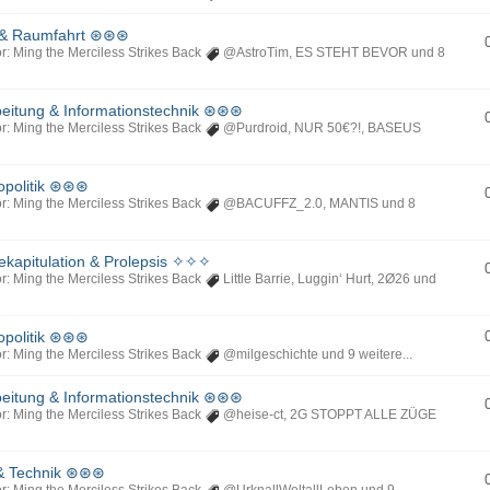
 & Raumfahrt ⊛⊛⊛
r: Ming the Merciless Strikes Back
@AstroTim
,
ES STEHT BEVOR
und 8
itung & Informationstechnik ⊛⊛⊛
r: Ming the Merciless Strikes Back
@Purdroid
,
NUR 50€?!
,
BASEUS
opolitik ⊛⊛⊛
r: Ming the Merciless Strikes Back
@BACUFFZ_2.0
,
MANTIS
und 8
kapitulation & Prolepsis ✧✧✧
r: Ming the Merciless Strikes Back
Little Barrie
,
Luggin‘ Hurt
,
2Ø26
und
opolitik ⊛⊛⊛
r: Ming the Merciless Strikes Back
@milgeschichte
und 9 weitere...
itung & Informationstechnik ⊛⊛⊛
r: Ming the Merciless Strikes Back
@heise-ct
,
2G STOPPT ALLE ZÜGE
& Technik ⊛⊛⊛