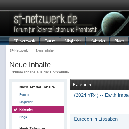
SF-Netzwerk
Forum
Mitglieder
Kalender
Blogs
SF-Netzwerk
→
Neue Inhalte
Neue Inhalte
Erkunde Inhalte aus der Community
Kalender
Nach Art der Inhalte
(2024 YR4) -- Earth Impa
Forum
Mitglieder
Kalender
Blogs
Eurocon in Lissabon
Nach Zeitraum