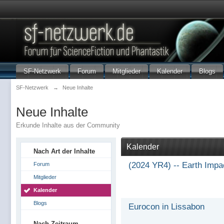
SF-Netzwerk
Forum
Mitglieder
Kalender
Blogs
SF-Netzwerk
→
Neue Inhalte
Neue Inhalte
Erkunde Inhalte aus der Community
Kalender
Nach Art der Inhalte
(2024 YR4) -- Earth Impa
Forum
Mitglieder
Kalender
Blogs
Eurocon in Lissabon
Nach Zeitraum