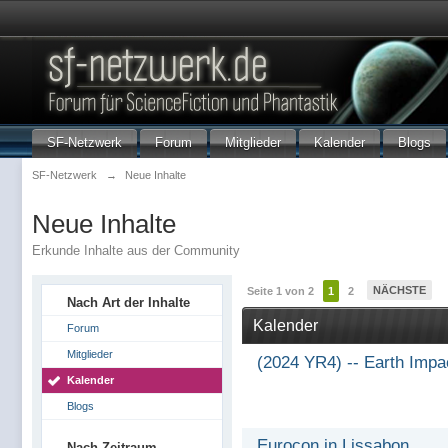
SF-Netzwerk
Forum
Mitglieder
Kalender
Blogs
SF-Netzwerk
→
Neue Inhalte
Neue Inhalte
Erkunde Inhalte aus der Community
NÄCHSTE
Seite 1 von 2
1
2
Nach Art der Inhalte
Kalender
Forum
Mitglieder
(2024 YR4) -- Earth Impa
Kalender
Blogs
Eurocon in Lissabon
Nach Zeitraum