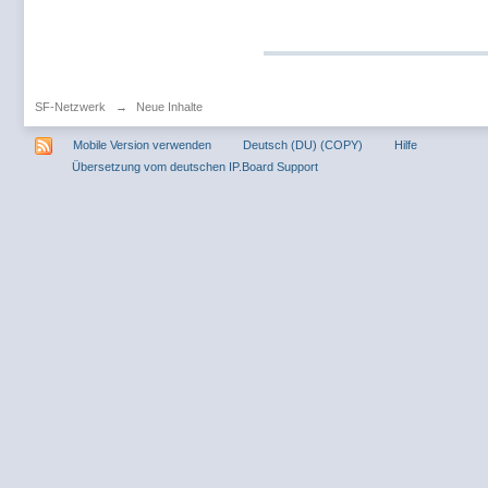
SF-Netzwerk
→
Neue Inhalte
Mobile Version verwenden
Deutsch (DU) (COPY)
Hilfe
Übersetzung vom deutschen IP.Board Support