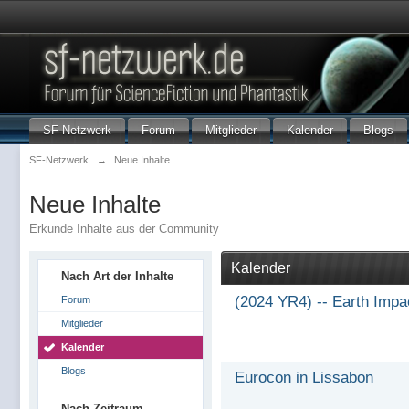
SF-Netzwerk
Forum
Mitglieder
Kalender
Blogs
SF-Netzwerk
→
Neue Inhalte
Neue Inhalte
Erkunde Inhalte aus der Community
Kalender
Nach Art der Inhalte
(2024 YR4) -- Earth Impa
Forum
Mitglieder
Kalender
Blogs
Eurocon in Lissabon
Nach Zeitraum