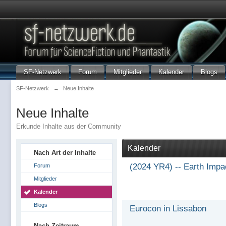
SF-Netzwerk
Forum
Mitglieder
Kalender
Blogs
SF-Netzwerk
→
Neue Inhalte
Neue Inhalte
Erkunde Inhalte aus der Community
Kalender
Nach Art der Inhalte
(2024 YR4) -- Earth Impa
Forum
Mitglieder
Kalender
Blogs
Eurocon in Lissabon
Nach Zeitraum