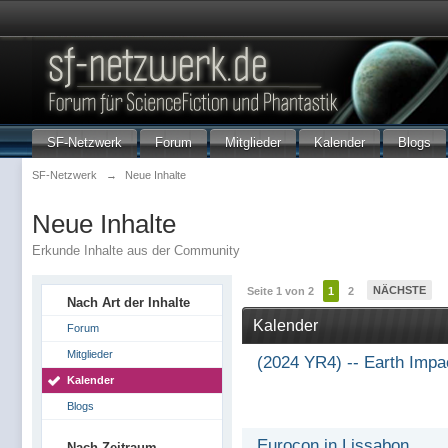
SF-Netzwerk
Forum
Mitglieder
Kalender
Blogs
SF-Netzwerk
→
Neue Inhalte
Neue Inhalte
Erkunde Inhalte aus der Community
NÄCHSTE
Seite 1 von 2
1
2
Nach Art der Inhalte
Kalender
Forum
Mitglieder
(2024 YR4) -- Earth Impa
Kalender
Blogs
Eurocon in Lissabon
Nach Zeitraum