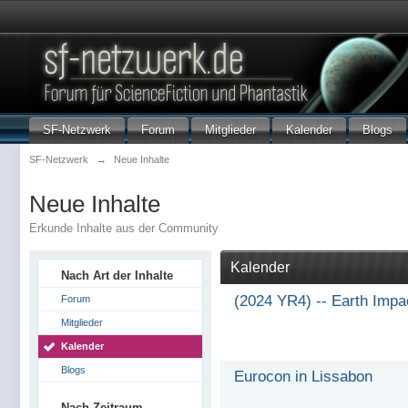
SF-Netzwerk
Forum
Mitglieder
Kalender
Blogs
SF-Netzwerk
→
Neue Inhalte
Neue Inhalte
Erkunde Inhalte aus der Community
Kalender
Nach Art der Inhalte
(2024 YR4) -- Earth Impa
Forum
Mitglieder
Kalender
Blogs
Eurocon in Lissabon
Nach Zeitraum