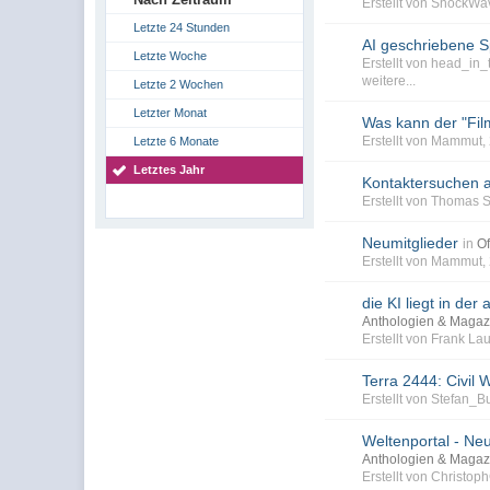
Erstellt von ShockWa
Letzte 24 Stunden
AI geschriebene S
Letzte Woche
Erstellt von head_in
weitere...
Letzte 2 Wochen
Letzter Monat
Was kann der "Fil
Erstellt von Mammut,
Letzte 6 Monate
Letztes Jahr
Kontaktersuchen 
Erstellt von Thomas 
Neumitglieder
in
Of
Erstellt von Mammut
die KI liegt in der
Anthologien & Magaz
Erstellt von Frank L
Terra 2444: Civil W
Erstellt von Stefan_
Weltenportal - Neu
Anthologien & Magaz
Erstellt von Christo