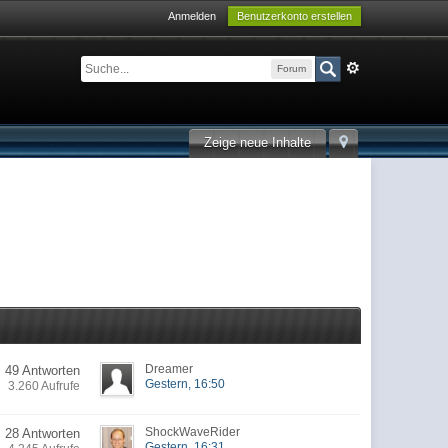
Anmelden
Benutzerkonto erstellen
Forum
Zeige neue Inhalte
Dreamer
49 Antworten
Gestern, 16:50
3.260 Aufrufe
ShockWaveRider
28 Antworten
Gestern, 16:31