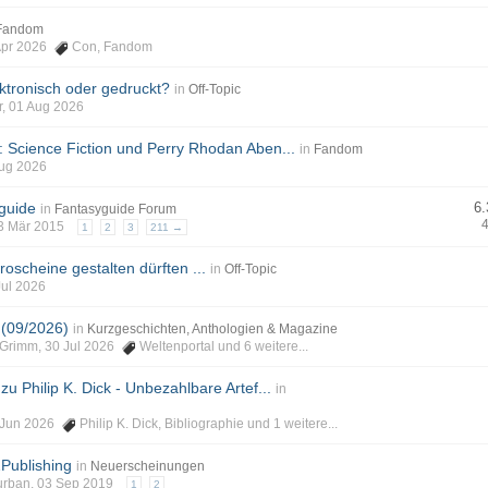
Fandom
 Apr 2026
Con
,
Fandom
ektronisch oder gedruckt?
in
Off-Topic
er, 01 Aug 2026
: Science Fiction und Perry Rhodan Aben...
in
Fandom
Aug 2026
guide
6.
in
Fantasyguide Forum
 03 Mär 2015
1
2
3
211 →
scheine gestalten dürften ...
in
Off-Topic
Jul 2026
 (09/2026)
in
Kurzgeschichten, Anthologien & Magazine
phGrimm, 30 Jul 2026
Weltenportal
und 6 weitere...
zu Philip K. Dick - Unbezahlbare Artef...
in
12 Jun 2026
Philip K. Dick
,
Bibliographie
und 1 weitere...
2Publishing
in
Neuerscheinungen
Burban, 03 Sep 2019
1
2