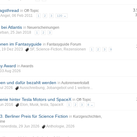
agsthread
3.
in
Off-Topic
enAngel, 06 Feb 2011
1
2
3
120 →
bei Atlantis
in
Neuerscheinungen
Burban, 25 Jan 2018
1
2
3
nen im Fantasyguide
in
Fantasyguide Forum
nt, 19 Dez 2023
SF
,
Science-Fiction
,
Rezensionen
1
2
3
9
y Award
in
Awards
 03 Aug 2026
en und dafür bezahlt werden
in
Autorenwerkstatt
 Jul 2026
Ausschreibung
,
Jobangebot
und 1 weitere...
enie hinter Tesla Motors und SpaceX
in
Off-Topic
4 Jun 2016
Elon
,
Musk
,
tesla
,
SpaceX
1
2
3
8 →
3. Berliner Preis für Science Fiction
in
Kurzgeschichten,
ine
onsnerdista, 29 Jun 2026
Anthologie
,
2026