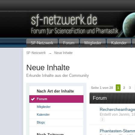
SF-Netzwerk
Forum
Mitglieder
Kalender
SF-Netzwerk
→
Neue Inhalte
Neue Inhalte
Erkunde Inhalte aus der Community
Seite 1 von 28
1
2
3
Nach Art der Inhalte
Forum
Forum
Mitglieder
Rechercheanfrage: 
Erstellt von Jannis,
Kalender
2
Blogs
Phantasten-Stamm
Nach Zeitraum