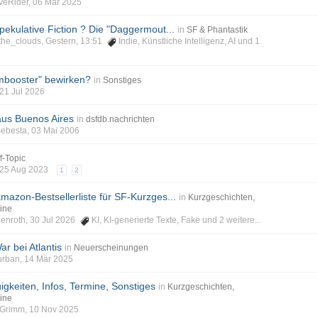
veRider, 06 Mär 2025
pekulative Fiction ? Die "Daggermout...
in
SF & Phantastik
_the_clouds, Gestern, 13:51
Indie
,
Künstliche Intelligenz
,
AI
und 1
mbooster" bewirken?
in
Sonstiges
 21 Jul 2026
aus Buenos Aires
in
dsfdb.nachrichten
Sebesta, 03 Mai 2006
f-Topic
, 25 Aug 2023
1
2
 amazon-Bestsellerliste für SF-Kurzges...
in
Kurzgeschichten,
ine
auenroth, 30 Jul 2026
KI
,
KI-generierte Texte
,
Fake
und 2 weitere...
ar bei Atlantis
in
Neuerscheinungen
Burban, 14 Mär 2025
igkeiten, Infos, Termine, Sonstiges
in
Kurzgeschichten,
ine
phGrimm, 10 Nov 2025