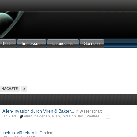
Blogs
Impressum
Datenschutz
Spenden
NÄCHSTE
»
Alien-Invasion durch Viren & Bakter...
in
Wissenschaft
 18 Jan 2026
viren
,
bakterien
,
alien
,
invasion
und 1 weitere...
1
tisch in München
in
Fandom