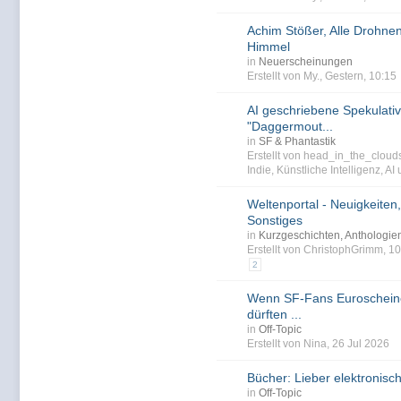
Achim Stößer, Alle Drohn
Himmel
in
Neuerscheinungen
Erstellt von My., Gestern, 10:15
AI geschriebene Spekulativ
"Daggermout...
in
SF & Phantastik
Erstellt von head_in_the_clou
Indie
,
Künstliche Intelligenz
,
AI
Weltenportal - Neuigkeiten,
Sonstiges
in
Kurzgeschichten, Anthologi
Erstellt von ChristophGrimm, 
2
Wenn SF-Fans Euroscheine
dürften ...
in
Off-Topic
Erstellt von Nina, 26 Jul 2026
Bücher: Lieber elektronisc
in
Off-Topic