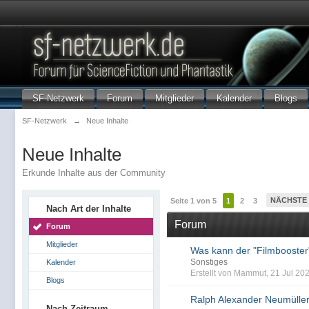
SF-Netzwerk
Forum
Mitglieder
Kalender
Blogs
SF-Netzwerk
→
Neue Inhalte
Neue Inhalte
Erkunde Inhalte aus der Community
NÄCHSTE
Seite 1 von 5
1
2
3
Nach Art der Inhalte
Forum
Forum
Mitglieder
Was kann der "Filmbooster
Sonstiges
Kalender
Erstellt von Mammut, 21 Jul 20
Blogs
Ralph Alexander Neumüller
Nach Zeitraum