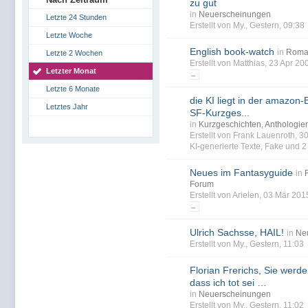
zu gut
in
Neuerscheinungen
Letzte 24 Stunden
Erstellt von My., Gestern, 09:38
Letzte Woche
English book-watch
in
Roma
Letzte 2 Wochen
Erstellt von Matthias, 23 Apr 2
Letzter Monat
→
Letzte 6 Monate
die KI liegt in der amazon-B
Letztes Jahr
SF-Kurzges...
in
Kurzgeschichten, Anthologi
Erstellt von Frank Lauenroth, 
KI-generierte Texte
,
Fake
und 2 
Neues im Fantasyguide
in
Forum
Erstellt von Arielen, 03 Mär 20
→
Ulrich Sachsse, HAIL!
in
Ne
Erstellt von My., Gestern, 11:03
Florian Frerichs, Sie werd
dass ich tot sei …
in
Neuerscheinungen
Erstellt von My., Gestern, 11:02