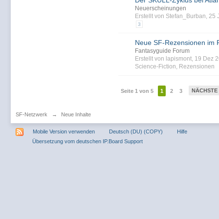
Der SKULL-Zyklus bei Atlan
Neuerscheinungen
Erstellt von Stefan_Burban, 25
3
Neue SF-Rezensionen im 
Fantasyguide Forum
Erstellt von lapismont, 19 Dez
Science-Fiction
,
Rezensionen
NÄCHSTE
Seite 1 von 5
1
2
3
SF-Netzwerk
→
Neue Inhalte
Mobile Version verwenden
Deutsch (DU) (COPY)
Hilfe
Übersetzung vom deutschen IP.Board Support