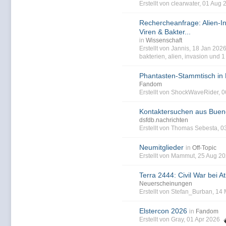
Erstellt von clearwater, 01 Aug
Rechercheanfrage: Alien-I
Viren & Bakter...
in
Wissenschaft
Erstellt von Jannis, 18 Jan 20
bakterien
,
alien
,
invasion
und 1 
Phantasten-Stammtisch in
Fandom
Erstellt von ShockWaveRider, 
Kontaktersuchen aus Buen
dsfdb.nachrichten
Erstellt von Thomas Sebesta, 0
Neumitglieder
in
Off-Topic
Erstellt von Mammut, 25 Aug 2
Terra 2444: Civil War bei At
Neuerscheinungen
Erstellt von Stefan_Burban, 14
Elstercon 2026
in
Fandom
Erstellt von Gray, 01 Apr 2026