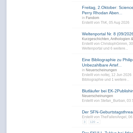
Freitag, 2.Oktober: Science
Perry Rhodan Aben...
in
Fandom
Erstellt von ThK, 05 Aug 2026
Weltenportal Nr. 8 (09/202
Kurzgeschichten, Anthologien 
Erstellt von ChristophGrimm, 3
Weltenportal
und 6 weitere...
Eine Bibliographie zu Philip
Unbezahlbare Artef...
in
Neuerscheinungen
Erstellt von noltej, 12 Jun 202
Bibliographie
und 1 weitere...
Blutläufer bei EK-2Publishi
Neuerscheinungen
Erstellt von Stefan_Burban, 0
Der SFN-Geburtstagsthrea
Erstellt von TheFallenAngel, 0
3
120 →