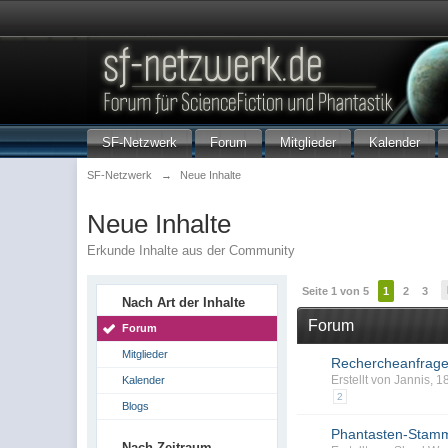
SF-Netzwerk
Forum
Mitglieder
Kalender
SF-Netzwerk
→
Neue Inhalte
Neue Inhalte
Erkunde Inhalte aus der Community
Seite 1 von 5
1
2
3
Nach Art der Inhalte
Forum
Forum
Mitglieder
Rechercheanfrage: 
Erstellt von Jannis,
Kalender
2
Blogs
Phantasten-Stamm
Nach Zeitraum