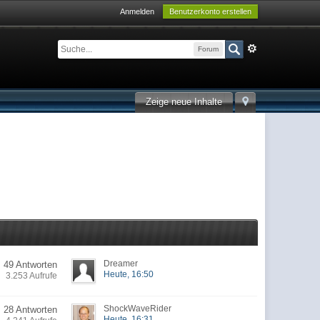
Anmelden
Benutzerkonto erstellen
Forum
Zeige neue Inhalte
Dreamer
49 Antworten
Heute, 16:50
3.253 Aufrufe
ShockWaveRider
28 Antworten
Heute, 16:31