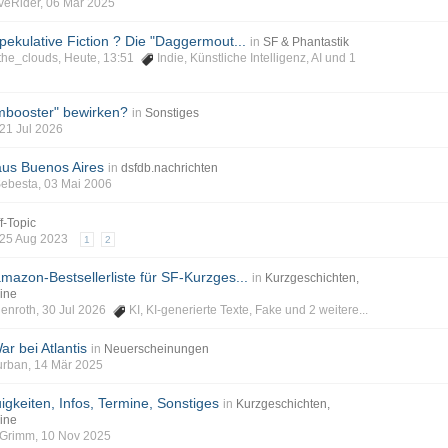
veRider, 06 Mär 2025
pekulative Fiction ? Die "Daggermout...
in
SF & Phantastik
_the_clouds, Heute, 13:51
Indie
,
Künstliche Intelligenz
,
AI
und 1
mbooster" bewirken?
in
Sonstiges
 21 Jul 2026
aus Buenos Aires
in
dsfdb.nachrichten
Sebesta, 03 Mai 2006
f-Topic
, 25 Aug 2023
1
2
 amazon-Bestsellerliste für SF-Kurzges...
in
Kurzgeschichten,
ine
auenroth, 30 Jul 2026
KI
,
KI-generierte Texte
,
Fake
und 2 weitere...
ar bei Atlantis
in
Neuerscheinungen
Burban, 14 Mär 2025
igkeiten, Infos, Termine, Sonstiges
in
Kurzgeschichten,
ine
phGrimm, 10 Nov 2025