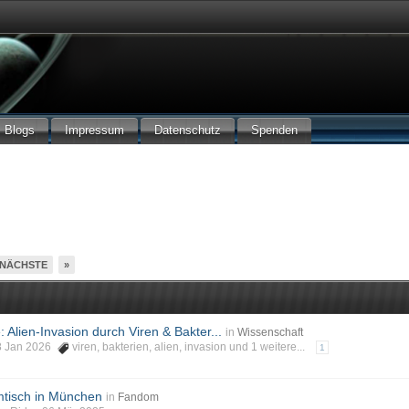
Blogs
Impressum
Datenschutz
Spenden
NÄCHSTE
»
Alien-Invasion durch Viren & Bakter...
in
Wissenschaft
 18 Jan 2026
viren
,
bakterien
,
alien
,
invasion
und 1 weitere...
1
tisch in München
in
Fandom