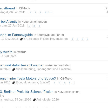
agsthread
3.
in
Off-Topic
enAngel, 06 Feb 2011
1
2
3
120 →
bei Atlantis
in
Neuerscheinungen
Burban, 25 Jan 2018
1
2
3
nen im Fantasyguide
in
Fantasyguide Forum
nt, 19 Dez 2023
SF
,
Science-Fiction
,
Rezensionen
1
2
3
9
y Award
in
Awards
 03 Aug 2026
en und dafür bezahlt werden
in
Autorenwerkstatt
 Jul 2026
Ausschreibung
,
Jobangebot
und 1 weitere...
enie hinter Tesla Motors und SpaceX
in
Off-Topic
4 Jun 2016
Elon
,
Musk
,
tesla
,
SpaceX
1
2
3
8 →
3. Berliner Preis für Science Fiction
in
Kurzgeschichten,
ine
onsnerdista, 29 Jun 2026
Anthologie
,
2026