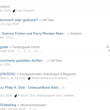
Fandom
 Apr 2026
Con
,
Fandom
ektronisch oder gedruckt?
in
Off-Topic
er, 01 Aug 2026
: Science Fiction und Perry Rhodan Aben...
in
Fandom
tern, 19:43
guide
6.
in
Fantasyguide Forum
 03 Mär 2015
1
2
3
211 →
scheine gestalten dürften ...
in
Off-Topic
Jul 2026
 (09/2026)
in
Kurzgeschichten, Anthologien & Magazine
phGrimm, 30 Jul 2026
Weltenportal
und 6 weitere...
zu Philip K. Dick - Unbezahlbare Artef...
in
12 Jun 2026
Philip K. Dick
,
Bibliographie
und 1 weitere...
2Publishing
in
Neuerscheinungen
Burban, 03 Sep 2019
1
2