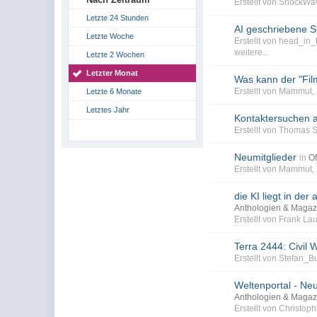
Erstellt von ShockWa
Letzte 24 Stunden
AI geschriebene S
Letzte Woche
Erstellt von head_in
weitere...
Letzte 2 Wochen
Letzter Monat
Was kann der "Fil
Erstellt von Mammut,
Letzte 6 Monate
Letztes Jahr
Kontaktersuchen 
Erstellt von Thomas 
Neumitglieder
in
Of
Erstellt von Mammut
die KI liegt in der
Anthologien & Magaz
Erstellt von Frank L
Terra 2444: Civil W
Erstellt von Stefan_
Weltenportal - Neu
Anthologien & Magaz
Erstellt von Christo