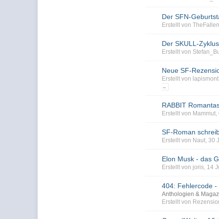
Der SFN-Geburtst
Erstellt von TheFall
Der SKULL-Zyklus 
Erstellt von Stefan_
Neue SF-Rezensio
Erstellt von lapismo
→
RABBIT Romantas
Erstellt von Mammut,
SF-Roman schreib
Erstellt von Naut, 30
Elon Musk - das G
Erstellt von joris, 1
404: Fehlercode - 
Anthologien & Magaz
Erstellt von Rezensi