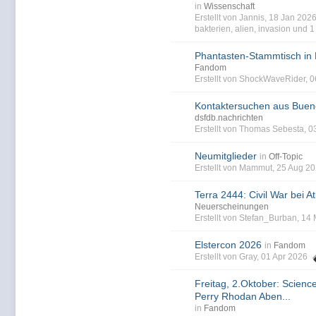
in
Wissenschaft
Erstellt von Jannis, 18 Jan 20
bakterien
,
alien
,
invasion
und 1 
Phantasten-Stammtisch in
Fandom
Erstellt von ShockWaveRider, 
Kontaktersuchen aus Buen
dsfdb.nachrichten
Erstellt von Thomas Sebesta, 0
Neumitglieder
in
Off-Topic
Erstellt von Mammut, 25 Aug 2
Terra 2444: Civil War bei At
Neuerscheinungen
Erstellt von Stefan_Burban, 14
Elstercon 2026
in
Fandom
Erstellt von Gray, 01 Apr 2026
Freitag, 2.Oktober: Science
Perry Rhodan Aben...
in
Fandom