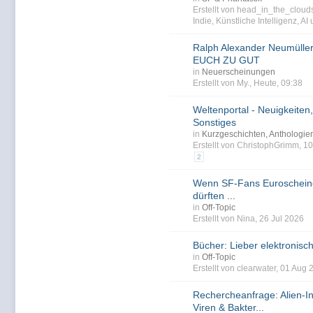
Erstellt von head_in_the_clou
Indie
,
Künstliche Intelligenz
,
AI
Ralph Alexander Neumülle
EUCH ZU GUT
in
Neuerscheinungen
Erstellt von My., Heute, 09:38
Weltenportal - Neuigkeiten,
Sonstiges
in
Kurzgeschichten, Anthologi
Erstellt von ChristophGrimm, 
2
Wenn SF-Fans Euroscheine
dürften ...
in
Off-Topic
Erstellt von Nina, 26 Jul 2026
Bücher: Lieber elektronisc
in
Off-Topic
Erstellt von clearwater, 01 Aug
Rechercheanfrage: Alien-I
Viren & Bakter...