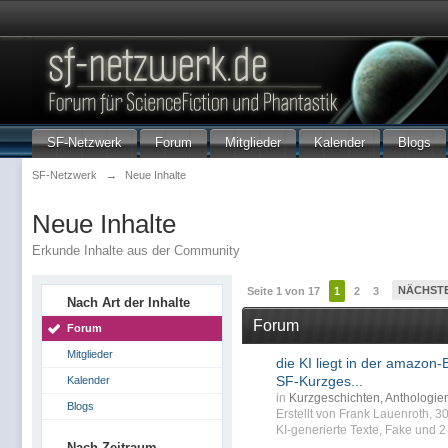
SF-Netzwerk
Forum
Mitglieder
Kalender
Blogs
SF-Netzwerk
→
Neue Inhalte
Neue Inhalte
Erkunde Inhalte aus der Community
NÄCHST
Seite 1 von 17
1
2
3
Nach Art der Inhalte
Forum
Forum
Mitglieder
die KI liegt in der amazon-B
SF-Kurzges...
Kalender
in
Kurzgeschichten, Anthologi
Blogs
Erstellt von Frank Lauenroth, 
KI-generierte Texte
,
Fake
und 2 
Nach Zeitraum