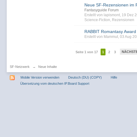
Neue SF-Rezensionen im 
Fantasyguide Forum
Erstellt von lapismont, 19 Dez
Science-Fiction
,
Rezensionen
RABBIT Romantasy Award
Erstellt von Mammut, 03 Aug 2
NÄCHST
Seite 1 von 17
1
2
3
SF-Netzwerk
→
Neue Inhalte
Mobile Version verwenden
Deutsch (DU) (COPY)
Hilfe
Übersetzung vom deutschen IP.Board Support