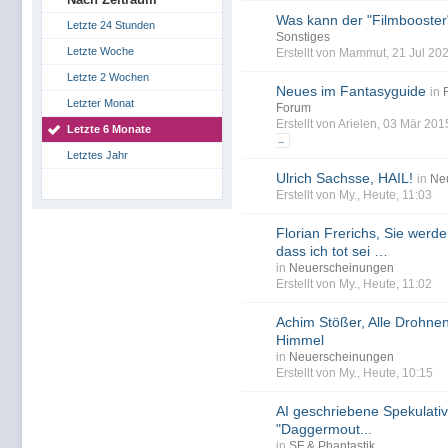
Was kann der "Filmbooster
Letzte 24 Stunden
Sonstiges
Letzte Woche
Erstellt von Mammut, 21 Jul 20
Letzte 2 Wochen
Neues im Fantasyguide
in
Letzter Monat
Forum
Erstellt von Arielen, 03 Mär 20
Letzte 6 Monate
→
Letztes Jahr
Ulrich Sachsse, HAIL!
in
Ne
Erstellt von My., Heute, 11:03
Florian Frerichs, Sie werd
dass ich tot sei …
in
Neuerscheinungen
Erstellt von My., Heute, 11:02
Achim Stößer, Alle Drohn
Himmel
in
Neuerscheinungen
Erstellt von My., Heute, 10:15
AI geschriebene Spekulativ
"Daggermout...
in
SF & Phantastik