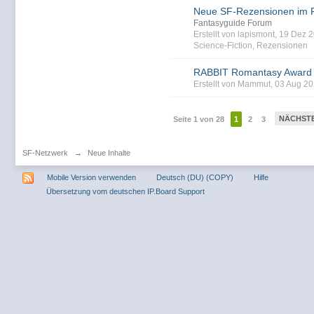
Neue SF-Rezensionen im 
Fantasyguide Forum
Erstellt von lapismont, 19 Dez
Science-Fiction
,
Rezensionen
RABBIT Romantasy Award
Erstellt von Mammut, 03 Aug 2
NÄCHST
Seite 1 von 28
1
2
3
SF-Netzwerk
→
Neue Inhalte
Mobile Version verwenden
Deutsch (DU) (COPY)
Hilfe
Übersetzung vom deutschen IP.Board Support