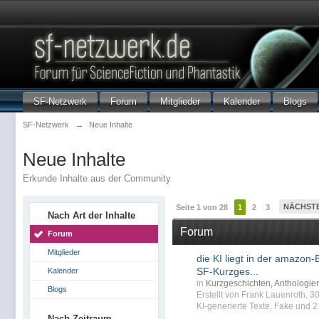
SF-Netzwerk
Forum
Mitglieder
Kalender
Blogs
SF-Netzwerk
→
Neue Inhalte
Neue Inhalte
Erkunde Inhalte aus der Community
NÄCHST
Seite 1 von 28
1
2
3
Nach Art der Inhalte
Forum
Forum
Mitglieder
die KI liegt in der amazon-B
SF-Kurzges...
Kalender
in
Kurzgeschichten, Anthologi
Blogs
Erstellt von Frank Lauenroth, 
KI-generierte Texte
,
Fake
und 2 
Nach Zeitraum