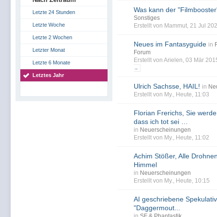
Was kann der "Filmbooster
Letzte 24 Stunden
Sonstiges
Letzte Woche
Erstellt von Mammut, 21 Jul 20
Letzte 2 Wochen
Neues im Fantasyguide
in
Letzter Monat
Forum
Erstellt von Arielen, 03 Mär 20
Letzte 6 Monate
→
Letztes Jahr
Ulrich Sachsse, HAIL!
in
Ne
Erstellt von My., Heute, 11:03
Florian Frerichs, Sie werd
dass ich tot sei …
in
Neuerscheinungen
Erstellt von My., Heute, 11:02
Achim Stößer, Alle Drohn
Himmel
in
Neuerscheinungen
Erstellt von My., Heute, 10:15
AI geschriebene Spekulativ
"Daggermout...
in
SF & Phantastik