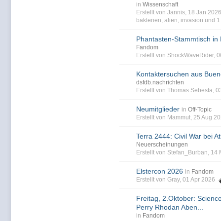
in
Wissenschaft
Erstellt von Jannis, 18 Jan 20
bakterien
,
alien
,
invasion
und 1 
Phantasten-Stammtisch in
Fandom
Erstellt von ShockWaveRider, 
Kontaktersuchen aus Buen
dsfdb.nachrichten
Erstellt von Thomas Sebesta, 0
Neumitglieder
in
Off-Topic
Erstellt von Mammut, 25 Aug 2
Terra 2444: Civil War bei At
Neuerscheinungen
Erstellt von Stefan_Burban, 14
Elstercon 2026
in
Fandom
Erstellt von Gray, 01 Apr 2026
Freitag, 2.Oktober: Science
Perry Rhodan Aben...
in
Fandom