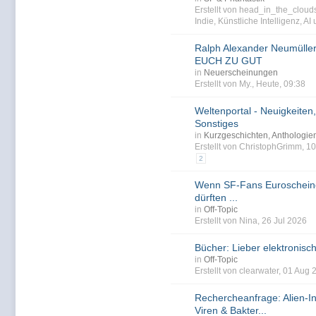
Erstellt von head_in_the_clou
Indie
,
Künstliche Intelligenz
,
AI
Ralph Alexander Neumülle
EUCH ZU GUT
in
Neuerscheinungen
Erstellt von My., Heute, 09:38
Weltenportal - Neuigkeiten,
Sonstiges
in
Kurzgeschichten, Anthologi
Erstellt von ChristophGrimm, 
2
Wenn SF-Fans Euroscheine
dürften ...
in
Off-Topic
Erstellt von Nina, 26 Jul 2026
Bücher: Lieber elektronisc
in
Off-Topic
Erstellt von clearwater, 01 Aug
Rechercheanfrage: Alien-I
Viren & Bakter...