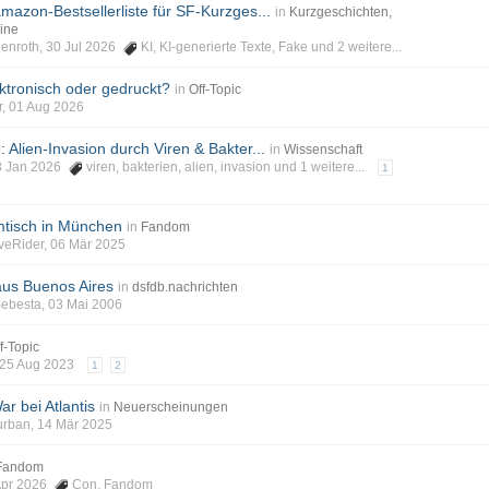
 amazon-Bestsellerliste für SF-Kurzges...
in
Kurzgeschichten,
ine
auenroth, 30 Jul 2026
KI
,
KI-generierte Texte
,
Fake
und 2 weitere...
ektronisch oder gedruckt?
in
Off-Topic
er, 01 Aug 2026
Alien-Invasion durch Viren & Bakter...
in
Wissenschaft
 18 Jan 2026
viren
,
bakterien
,
alien
,
invasion
und 1 weitere...
1
tisch in München
in
Fandom
veRider, 06 Mär 2025
aus Buenos Aires
in
dsfdb.nachrichten
Sebesta, 03 Mai 2006
f-Topic
, 25 Aug 2023
1
2
ar bei Atlantis
in
Neuerscheinungen
Burban, 14 Mär 2025
Fandom
 Apr 2026
Con
,
Fandom