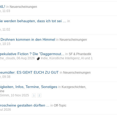
AIL!
in
Neuerscheinungen
e, 11:03
Sie werden behaupten, dass ich tot sei …
in
e, 11:02
le Drohnen kommen in den Himmel
in
Neuerscheinungen
e, 10:15
pekulative Fiction ? Die "Daggermout...
in
SF & Phantastik
_the_clouds, 06 Aug 2026
Indie
,
Künstliche Intelligenz
,
AI
und 1
 Neumüller: ES GEHT EUCH ZU GUT
in
Neuerscheinungen
e, 09:38
igkeiten, Infos, Termine, Sonstiges
in
Kurzgeschichten,
ine
phGrimm, 10 Nov 2025
1
2
scheine gestalten dürften ...
in
Off-Topic
Jul 2026