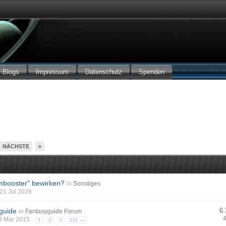
Blogs
Impressum
Datenschutz
Spenden
NÄCHSTE
»
mbooster" bewirken?
in
Sonstiges
 21 Jul 2026
guide
6.
in
Fantasyguide Forum
 03 Mär 2015
1
2
3
211 →