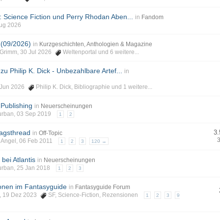
: Science Fiction und Perry Rhodan Aben...
in
Fandom
Aug 2026
 (09/2026)
in
Kurzgeschichten, Anthologien & Magazine
phGrimm, 30 Jul 2026
Weltenportal
und 6 weitere...
zu Philip K. Dick - Unbezahlbare Artef...
in
12 Jun 2026
Philip K. Dick
,
Bibliographie
und 1 weitere...
2Publishing
in
Neuerscheinungen
Burban, 03 Sep 2019
1
2
agsthread
3.
in
Off-Topic
enAngel, 06 Feb 2011
1
2
3
120 →
bei Atlantis
in
Neuerscheinungen
Burban, 25 Jan 2018
1
2
3
nen im Fantasyguide
in
Fantasyguide Forum
nt, 19 Dez 2023
SF
,
Science-Fiction
,
Rezensionen
1
2
3
9