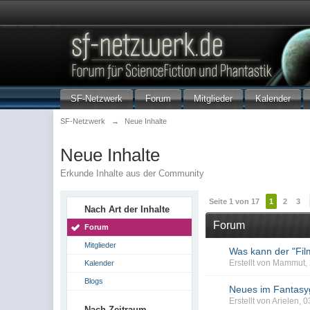
SF-Netzwerk
Forum
Mitglieder
Kalender
SF-Netzwerk
→
Neue Inhalte
Neue Inhalte
Erkunde Inhalte aus der Community
Seite 1 von 17
1
2
3
Nach Art der Inhalte
Forum
Forum
Mitglieder
Was kann der "Fil
Erstellt von Mammut,
Kalender
Blogs
Neues im Fantasy
Erstellt von Arielen,
Nach Zeitraum