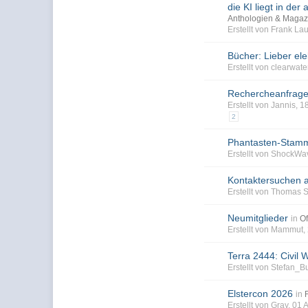
die KI liegt in der
Anthologien & Magaz
Erstellt von Frank L
Bücher: Lieber el
Erstellt von clearwat
Rechercheanfrage: 
Erstellt von Jannis,
2
Phantasten-Stamm
Erstellt von ShockWa
Kontaktersuchen 
Erstellt von Thomas 
Neumitglieder
in
Of
Erstellt von Mammut
Terra 2444: Civil W
Erstellt von Stefan_
Elstercon 2026
in
Erstellt von Gray, 01