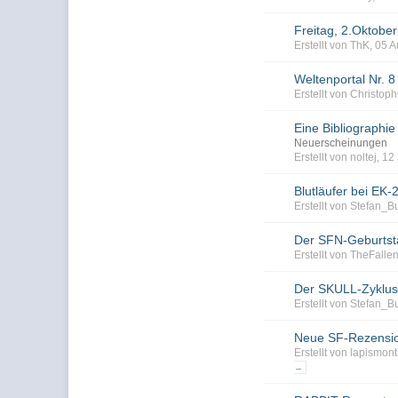
Freitag, 2.Oktober
Erstellt von ThK, 05 
Weltenportal Nr. 8
Erstellt von Christo
Eine Bibliographie 
Neuerscheinungen
Erstellt von noltej, 
Blutläufer bei EK-
Erstellt von Stefan_
Der SFN-Geburtst
Erstellt von TheFall
Der SKULL-Zyklus 
Erstellt von Stefan_
Neue SF-Rezensio
Erstellt von lapismo
→