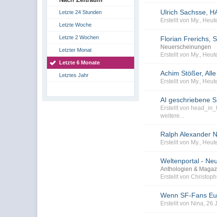
Ulrich Sachsse, H
Letzte 24 Stunden
Erstellt von My., Heut
Letzte Woche
Letzte 2 Wochen
Florian Frerichs, 
Neuerscheinungen
Letzter Monat
Erstellt von My., Heut
Letzte 6 Monate
Achim Stößer, Al
Letztes Jahr
Erstellt von My., Heut
AI geschriebene S
Erstellt von head_in
weitere...
Ralph Alexander
Erstellt von My., Heut
Weltenportal - Neu
Anthologien & Magaz
Erstellt von Christo
Wenn SF-Fans Euro
Erstellt von Nina, 26 