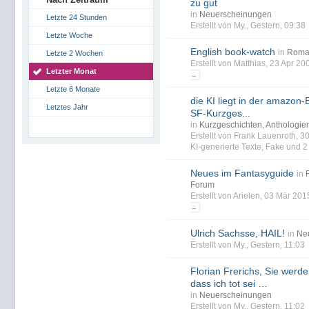
zu gut
in
Neuerscheinungen
Letzte 24 Stunden
Erstellt von My., Gestern, 09:38
Letzte Woche
English book-watch
in
Roma
Letzte 2 Wochen
Erstellt von Matthias, 23 Apr 2
Letzter Monat
→
Letzte 6 Monate
die KI liegt in der amazon-B
Letztes Jahr
SF-Kurzges...
in
Kurzgeschichten, Anthologi
Erstellt von Frank Lauenroth, 
KI-generierte Texte
,
Fake
und 2 
Neues im Fantasyguide
in
Forum
Erstellt von Arielen, 03 Mär 20
→
Ulrich Sachsse, HAIL!
in
Ne
Erstellt von My., Gestern, 11:03
Florian Frerichs, Sie werd
dass ich tot sei …
in
Neuerscheinungen
Erstellt von My., Gestern, 11:02