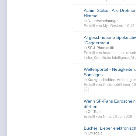
Achim Stößer, Alle Drohn
Himmel
in
Neuerscheinungen
Erstellt von My., Gestern, 10:15
AI geschriebene Spekulativ
"Daggermout...
in
SF & Phantastik
Erstellt von head_in_the_clou
Indie
,
Künstliche Intelligenz
,
AI
Weltenportal - Neuigkeiten,
Sonstiges
in
Kurzgeschichten, Anthologi
Erstellt von ChristophGrimm, 
2
Wenn SF-Fans Euroscheine
dürften ...
in
Off-Topic
Erstellt von Nina, 26 Jul 2026
Bücher: Lieber elektronisc
in
Off-Topic