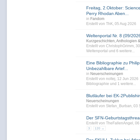
Freitag, 2.Oktober: Science
Perry Rhodan Aben...
in
Fandom
Erstellt von ThK, 05 Aug 2026
Weltenportal Nr. 8 (09/202
Kurzgeschichten, Anthologien 
Erstellt von ChristophGrimm, 3
Weltenportal
und 6 weitere...
Eine Bibliographie zu Philip
Unbezahlbare Artef...
in
Neuerscheinungen
Erstellt von noltej, 12 Jun 202
Bibliographie
und 1 weitere...
Blutläufer bei EK-2Publishi
Neuerscheinungen
Erstellt von Stefan_Burban, 0
Der SFN-Geburtstagsthrea
Erstellt von TheFallenAngel, 0
3
120 →