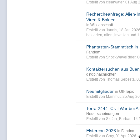
Erstellt von clearwater, 01 Aug
Rechercheanfrage: Alien-I
Viren & Bakter...
in
Wissenschaft
Erstellt von Jannis, 18 Jan 20
bakterien
,
alien
,
invasion
und 1 
Phantasten-Stammtisch in
Fandom
Erstellt von ShockWaveRider, 
Kontaktersuchen aus Buen
dsfdb.nachrichten
Erstellt von Thomas Sebesta, 0
Neumitglieder
in
Off-Topic
Erstellt von Mammut, 25 Aug 2
Terra 2444: Civil War bei At
Neuerscheinungen
Erstellt von Stefan_Burban, 14
Elstercon 2026
in
Fandom
Erstellt von Gray, 01 Apr 2026