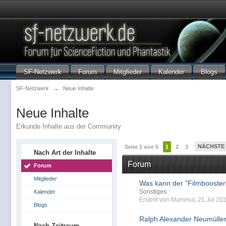
SF-Netzwerk
Forum
Mitglieder
Kalender
Blogs
SF-Netzwerk
→
Neue Inhalte
Neue Inhalte
Erkunde Inhalte aus der Community
NÄCHSTE
Seite 1 von 5
1
2
3
Nach Art der Inhalte
Forum
Forum
Mitglieder
Was kann der "Filmbooster
Sonstiges
Kalender
Erstellt von Mammut, 21 Jul 20
Blogs
Ralph Alexander Neumüller
Nach Zeitraum