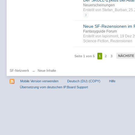
Der SKULL-Zyklus bei Atlan
Neuerscheinungen
Erstellt von Stefan_Burban, 25
3
Neue SF-Rezensionen im 
Fantasyguide Forum
Erstellt von lapismont, 19 Dez
Science-Fiction
,
Rezensionen
NÄCHSTE
Seite 1 von 5
1
2
3
SF-Netzwerk
→
Neue Inhalte
Mobile Version verwenden
Deutsch (DU) (COPY)
Hilfe
Übersetzung vom deutschen IP.Board Support