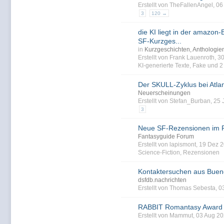
Erstellt von TheFallenAngel, 0
3
120 →
die KI liegt in der amazon-B
SF-Kurzges...
in
Kurzgeschichten, Anthologi
Erstellt von Frank Lauenroth, 
KI-generierte Texte
,
Fake
und 2 
Der SKULL-Zyklus bei Atlan
Neuerscheinungen
Erstellt von Stefan_Burban, 25
3
Neue SF-Rezensionen im 
Fantasyguide Forum
Erstellt von lapismont, 19 Dez
Science-Fiction
,
Rezensionen
Kontaktersuchen aus Buen
dsfdb.nachrichten
Erstellt von Thomas Sebesta, 0
RABBIT Romantasy Award
Erstellt von Mammut, 03 Aug 2