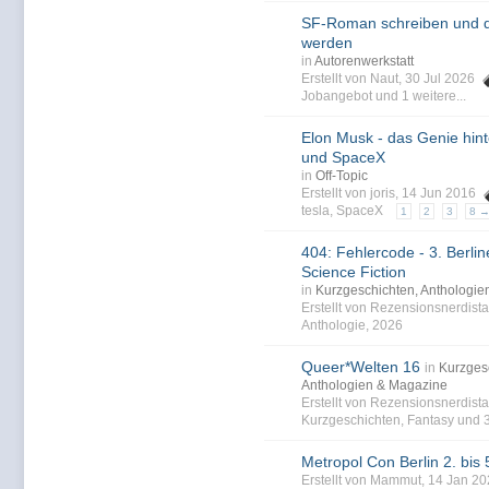
SF-Roman schreiben und d
werden
in
Autorenwerkstatt
Erstellt von Naut, 30 Jul 2026
Jobangebot
und 1 weitere...
Elon Musk - das Genie hint
und SpaceX
in
Off-Topic
Erstellt von joris, 14 Jun 2016
tesla
,
SpaceX
1
2
3
8 
404: Fehlercode - 3. Berline
Science Fiction
in
Kurzgeschichten, Anthologi
Erstellt von Rezensionsnerdist
Anthologie
,
2026
Queer*Welten 16
in
Kurzges
Anthologien & Magazine
Erstellt von Rezensionsnerdist
Kurzgeschichten
,
Fantasy
und 3
Metropol Con Berlin 2. bis 5
Erstellt von Mammut, 14 Jan 2