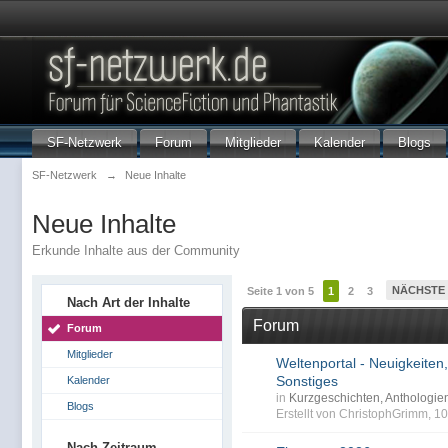
SF-Netzwerk
Forum
Mitglieder
Kalender
Blogs
SF-Netzwerk
→
Neue Inhalte
Neue Inhalte
Erkunde Inhalte aus der Community
NÄCHSTE
Seite 1 von 5
1
2
3
Nach Art der Inhalte
Forum
Forum
Mitglieder
Weltenportal - Neuigkeiten,
Sonstiges
Kalender
in
Kurzgeschichten, Anthologi
Blogs
Erstellt von ChristophGrimm, 1
Nach Zeitraum