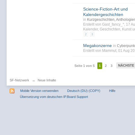
Science-Fiction-Art und
Kalendergeschichten
in
Kurzgeschichten, Anthologi
Erstellt von Gast_fancy_*, 17 
Kalender
,
Geschichten
,
Kunst
u
2
3
Megakonzerne
in
Cyberpun
Erstellt von Mammut, 01 Aug 2
NÄCHSTE
Seite 1 von 5
1
2
3
SF-Netzwerk
→
Neue Inhalte
Mobile Version verwenden
Deutsch (DU) (COPY)
Hilfe
Übersetzung vom deutschen IP.Board Support