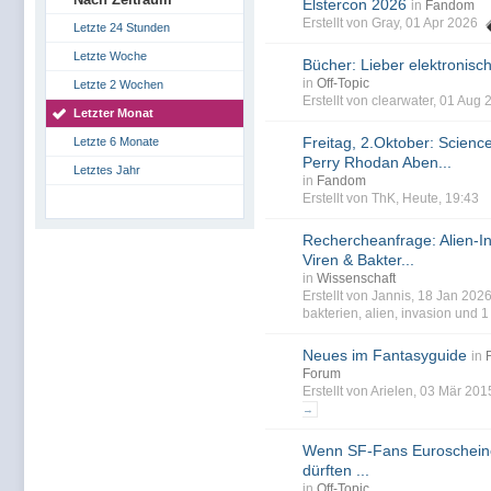
Elstercon 2026
in
Fandom
Erstellt von Gray, 01 Apr 2026
Letzte 24 Stunden
Letzte Woche
Bücher: Lieber elektronisc
in
Off-Topic
Letzte 2 Wochen
Erstellt von clearwater, 01 Aug
Letzter Monat
Freitag, 2.Oktober: Science
Letzte 6 Monate
Perry Rhodan Aben...
Letztes Jahr
in
Fandom
Erstellt von ThK, Heute, 19:43
Rechercheanfrage: Alien-I
Viren & Bakter...
in
Wissenschaft
Erstellt von Jannis, 18 Jan 20
bakterien
,
alien
,
invasion
und 1 
Neues im Fantasyguide
in
Forum
Erstellt von Arielen, 03 Mär 20
→
Wenn SF-Fans Euroscheine
dürften ...
in
Off-Topic