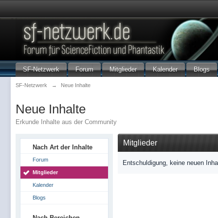
SF-Netzwerk
Forum
Mitglieder
Kalender
Blogs
SF-Netzwerk
→
Neue Inhalte
Neue Inhalte
Erkunde Inhalte aus der Community
Mitglieder
Nach Art der Inhalte
Forum
Entschuldigung, keine neuen Inha
Mitglieder
Kalender
Blogs
Nach Bereichen