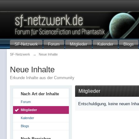
SF-Netzwerk
Forum
Mitglieder
Kalender
Blogs
SF-Netzwerk
→
Neue Inhalte
Neue Inhalte
Erkunde Inhalte aus der Community
Mitglieder
Nach Art der Inhalte
Forum
Entschuldigung, keine neuen Inha
Mitglieder
Kalender
Blogs
Nach Bereichen