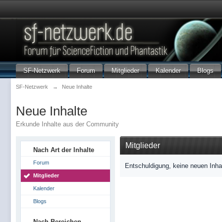
SF-Netzwerk
Forum
Mitglieder
Kalender
Blogs
SF-Netzwerk
→
Neue Inhalte
Neue Inhalte
Erkunde Inhalte aus der Community
Mitglieder
Nach Art der Inhalte
Forum
Entschuldigung, keine neuen Inha
Mitglieder
Kalender
Blogs
Nach Bereichen