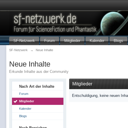
SF-Netzwerk
Forum
Mitglieder
Kalender
Blogs
SF-Netzwerk
→
Neue Inhalte
Neue Inhalte
Erkunde Inhalte aus der Community
Mitglieder
Nach Art der Inhalte
Forum
Entschuldigung, keine neuen Inha
Mitglieder
Kalender
Blogs
Nach Bereichen