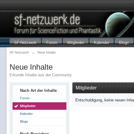
SF-Netzwerk
Forum
Mitglieder
Kalender
Blogs
SF-Netzwerk
→
Neue Inhalte
Neue Inhalte
Erkunde Inhalte aus der Community
Mitglieder
Nach Art der Inhalte
Forum
Entschuldigung, keine neuen Inha
Mitglieder
Kalender
Blogs
Nach Bereichen