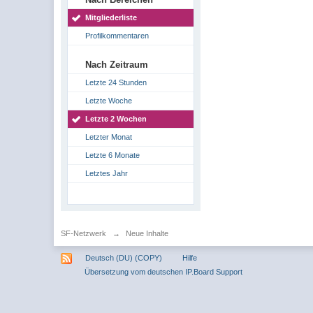
Mitgliederliste
Profilkommentaren
Nach Zeitraum
Letzte 24 Stunden
Letzte Woche
Letzte 2 Wochen
Letzter Monat
Letzte 6 Monate
Letztes Jahr
SF-Netzwerk
→
Neue Inhalte
Deutsch (DU) (COPY)
Hilfe
Übersetzung vom deutschen IP.Board Support