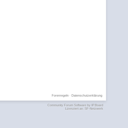
Forenregeln
·
Datenschutzerklärung
Community Forum Software by IP.Board
Lizenziert an: SF-Netzwerk